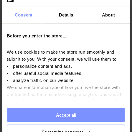
použité v prípravku sa navzájom dopĺňajú a majú synergický
účinok.
Consent
Details
About
Before you enter the store...
Návod na použitie
We use cookies to make the store run smoothly and
tailor it to you. With your consent, we will use them to:
Výživové informácie
personalize content and ads,
offer useful social media features,
analyze traffic on our website.
We share information about how you use the store with
Parametre
our trusted partners in advertising, analytics, and social
media. These partners may combine this data with other
information you have provided to them or that they have
Výrobca
Accept all
collected when you use their services. Do you agree?