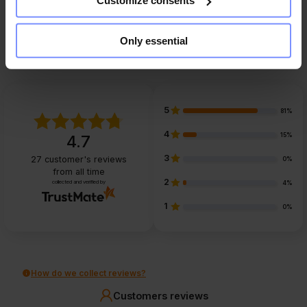
Customize consents
Otázky a odpovede
Only essential
5
81%
4
15%
4.7
3
27
customer's reviews
0%
from all time
2
collected and verified by
4%
1
0%
How do we collect reviews?
Customers reviews