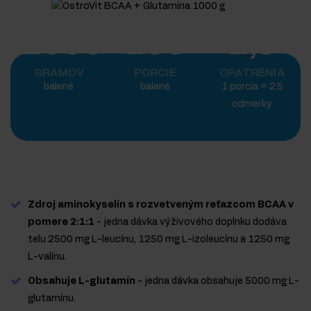
1000
100
2,5
GRAMOV
PORCIE
OPATRENIA
balené
balené
1 porcia = 2,5
odmerky
Zdroj aminokyselín s rozvetveným reťazcom BCAA v
pomere 2:1:1
- jedna dávka výživového doplnku dodáva
telu 2500 mg L-leucínu, 1250 mg L-izoleucínu a 1250 mg
L-valínu.
Obsahuje L-glutamín
- jedna dávka obsahuje 5000 mg L-
glutamínu.