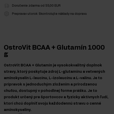
Doručenie zdarma od 55,00 EUR
Prepravav utorok
Skontrolujte náklady na dopravu
OstroVit BCAA + Glutamín 1000
g
OstroVit BCAA + Glutamín je vysokokvalitný doplnok
stravy, ktorý poskytuje zdroj L-glutamínu a vetvených
aminokyselín L-leucínu, L-izoleucínu a L-valínu. Je to
prípravok s jednoduchým zložením a prirodzenou
chuťou, dostupný v pohodlnej forme prášku. Je to
produkt určený pre športovcov a fyzicky aktívnych ľudí,
ktorí chcú doplniť svoju každodennú stravu o cenné
aminokyseliny.