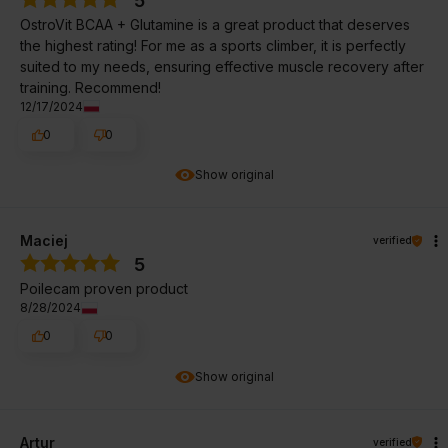
5
OstroVit BCAA + Glutamine is a great product that deserves
the highest rating! For me as a sports climber, it is perfectly
suited to my needs, ensuring effective muscle recovery after
training. Recommend!
12/17/2024
0
0
Show original
Maciej
verified
5
Poilecam proven product
8/28/2024
0
0
Show original
Artur
verified