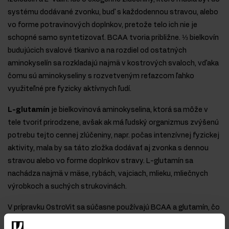
systému dodávané zvonku, buď s každodennou stravou, alebo
vo forme potravinových doplnkov, pretože telo ich nie je
schopné samo syntetizovať. BCAA tvoria približne. ⅓ bielkovín
budujúcich svalové tkanivo a na rozdiel od ostatných
aminokyselín sa rozkladajú najmä v kostrových svaloch, vďaka
čomu sú aminokyseliny s rozvetveným reťazcom ľahko
využiteľné pre fyzicky aktívnych ľudí.
L-glutamín
je bielkovinová aminokyselina, ktorá sa môže v
tele tvoriť prirodzene, avšak ak má ľudský organizmus zvýšenú
potrebu tejto cennej zlúčeniny, napr. počas intenzívnej fyzickej
aktivity, mala by sa táto zložka dodávať aj zvonka s dennou
stravou alebo vo forme doplnkov stravy. L-glutamín sa
nachádza najmä v mäse, rybách, vajciach, mlieku, mliečnych
výrobkoch a suchých strukovinách.
V prípravku OstroVit sa súčasne používajú BCAA a glutamín, čo
má pozitívny vplyv na kvalitu zmesi, pretože aminokyseliny