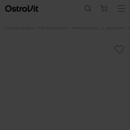
Úvodná stránka
Pre športovcov
Aminokyseliny
L-glutamín