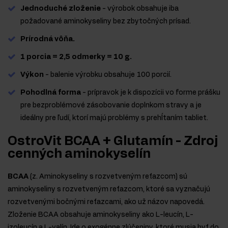
Jednoduché zloženie
- výrobok obsahuje iba
požadované aminokyseliny bez zbytočných prísad.
Prírodná vôňa.
1 porcia = 2,5 odmerky = 10 g.
Výkon
- balenie výrobku obsahuje 100 porcií.
Pohodlná forma
- prípravok je k dispozícii vo forme prášku
pre bezproblémové zásobovanie doplnkom stravy a je
ideálny pre ľudí, ktorí majú problémy s prehĺtaním tabliet.
OstroVit BCAA + Glutamín - Zdroj
cenných aminokyselín
BCAA
(z. Aminokyseliny s rozvetveným reťazcom) sú
aminokyseliny s rozvetveným reťazcom, ktoré sa vyznačujú
rozvetvenými bočnými reťazcami, ako už názov napovedá.
Zloženie BCAA obsahuje aminokyseliny ako L-leucín, L-
izoleucín a L-valín. Ide o exogénne zlúčeniny, ktoré musia byť do