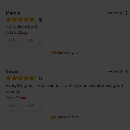
Marcin
verified
5
It dissolves hard.
7/22/2025
0
0
Show original
Dawid
verified
5
Everything ok, I recommend it, a little poor solubility but good
price😉
7/2/2025
0
0
Show original