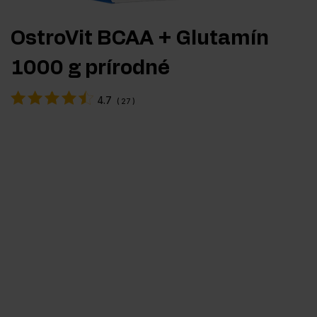
OstroVit BCAA + Glutamín
1000 g prírodné
4.7
(
27
)