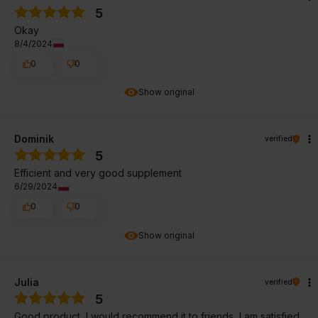
5
Okay
8/4/2024
0
0
Show original
Dominik
verified
5
Efficient and very good supplement
6/29/2024
0
0
Show original
Julia
verified
5
Good product, I would recommend it to friends, I am satisfied