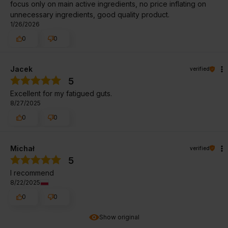
focus only on main active ingredients, no price inflating on
unnecessary ingredients, good quality product.
1/26/2026
0
0
Jacek
verified
5
Excellent for my fatigued guts.
8/27/2025
0
0
Michał
verified
5
I recommend
8/22/2025
0
0
Show original