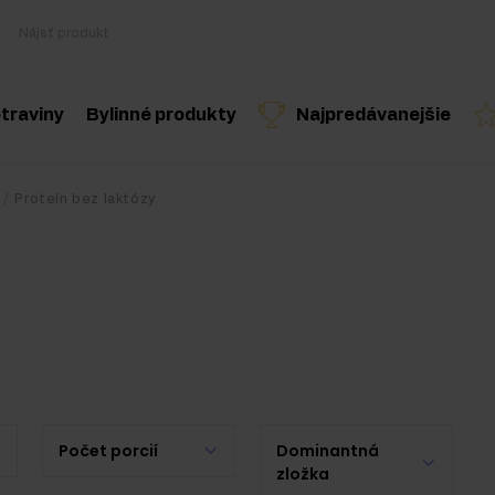
traviny
Bylinné produkty
Najpredávanejšie
Varenie a diéta
Byliny a extrakty
Odporúčaný produkt
Odporúčaný produkt
Odporúčaný 
Proteín bez laktózy
Zdravé snacky
Esenciálne oleje
ostery
Arašidové maslo
Nápoje
lnky
Pre vegánov
oplnky
Počet porcií
Dominantná
zložka
 doplnky