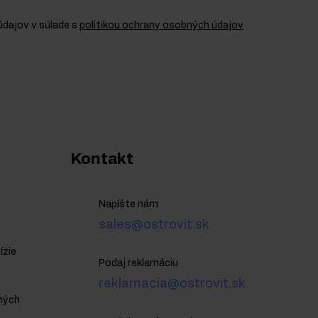
dajov v súlade s
politikou ochrany osobných údajov
Kontakt
Napíšte nám
sales@ostrovit.sk
ízie
Podaj reklamáciu
reklamacia@ostrovit.sk
ných