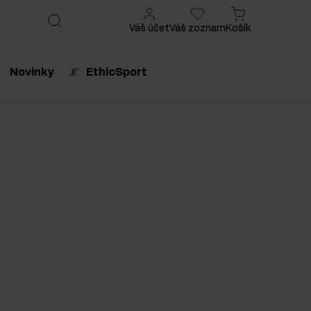
Váš účet
Váš zoznam
Košík
Novinky
EthicSport
produkt
Odporúčaný produkt