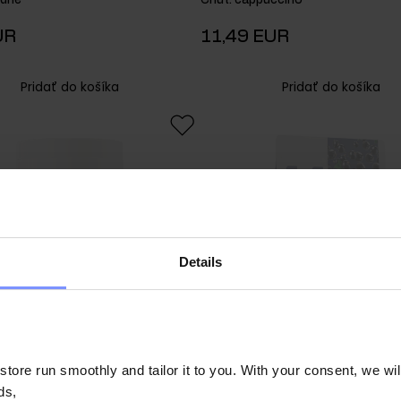
odné
Chuť
:
cappuccino
UR
11,49 EUR
Pridať do košíka
Pridať do košíka
Produkt nie je k dispozícii.
Produkt nie je k dispozíc
Details
ore run smoothly and tailor it to you. With your consent, we wil
ds,