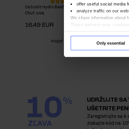
4.4
offer useful social media f
OstroVit Hydro Beef Protein 700 g
OstroVit 
analyze traffic on our webs
Chuť
:
cola
Chuť
:
prír
We share information about ho
16,49 EUR
7,49 E
These partners may combine t
you use their services. Do y
Pridať do košíka
Only essential
10
%
UDRŽUJTE SA V
UŠETRITE PEN
Zaregistrujte sa k 
ZĽAVA
získajte kód na 10