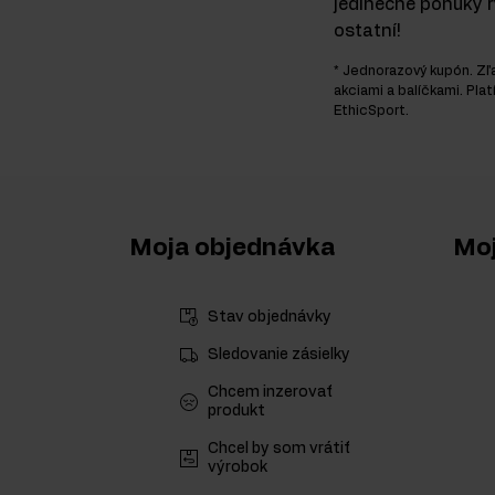
jedinečné ponuky r
ostatní!
* Jednorazový kupón. Zľ
akciami a balíčkami. Plat
EthicSport.
Moja objednávka
Moj
Stav objednávky
Sledovanie zásielky
Chcem inzerovať
produkt
Chcel by som vrátiť
výrobok