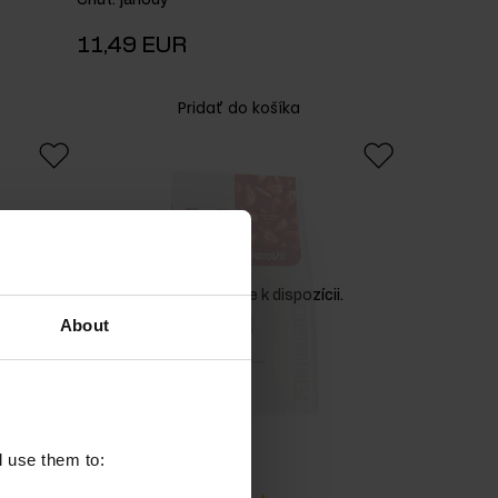
Chuť
:
jahody
11,49 EUR
Pridať do košíka
ii.
Produkt nie je k dispozícii.
About
l use them to: