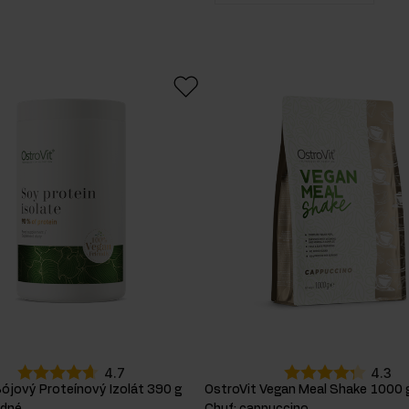
hrachový
1
11
2
proteín
1
13
1
hrachový
16
1
proteínový
ežcov
23
4
izolát
1
hydrolyzovaný
hovädzí
proteín
3
sójové
bielkoviny
2
sójový
proteínový
izolát
1
4.7
4.3
ójový Proteínový Izolát 390 g
OstroVit Vegan Meal Shake 1000 