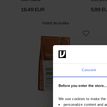
Chuť
:
malina
Chuť
:
prír
16,49 EUR
5,99 E
Pridať do košíka
Consent
Before you enter the store...
We use cookies to make the st
personalize content and a