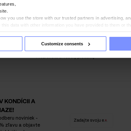
4.8
4.8
eatures,
Hrachový Proteínový Izolát 480 g
OstroVit Hydro Beef Protein 700 
ite.
odné
Chuť
:
čierne ríbezle
w you use the store with our trusted partners in advertising, an
UR
16,49 EUR
his data with other information you have provided to them or th
ou agree?
Pridať do košíka
Pridať do košíka
Customize consents
Prezreli ste si všetky produkty
 KONDÍCII A
IAZE!
odberu noviniek -
Zadajte svoju e-mailovú adresu
% zľavu a objavte