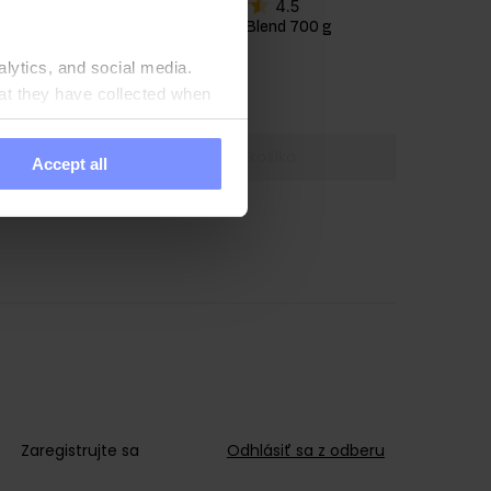
4.5
g
OstroVit Vegan Protein Blend 700 g
Chuť
:
jahody
alytics, and social media.
10,99 EUR
at they have collected when
Pridať do košíka
Accept all
Zaregistrujte sa
Odhlásiť sa z odberu