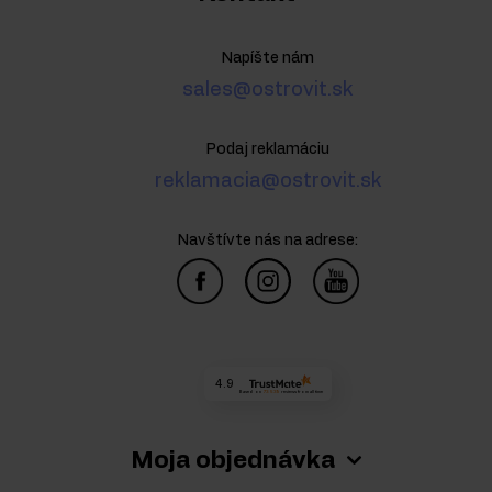
Napíšte nám
sales@ostrovit.sk
Podaj reklamáciu
reklamacia@ostrovit.sk
Navštívte nás na adrese:
4.9
Based on
73 539
reviews
from all time
Moja objednávka