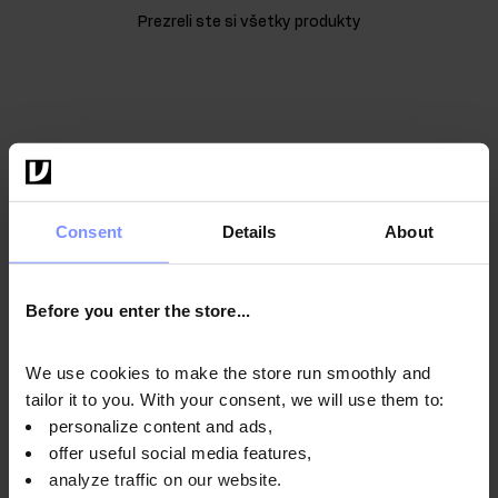
Prezreli ste si všetky produkty
10
%
Consent
Details
About
Before you enter the store...
ZĽAVA
UDRŽUJTE SA V KONDÍCII A UŠETRITE
We use cookies to make the store run smoothly and
tailor it to you. With your consent, we will use them to:
PENIAZE!
personalize content and ads,
Zaregistrujte sa k odberu noviniek - získajte kód na
offer useful social media features,
10% zľavu a objavte jedinečné ponuky rýchlejšie ako
analyze traffic on our website.
ostatní!