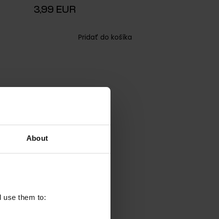
3,99 EUR
Pridať do košíka
About
l use them to: