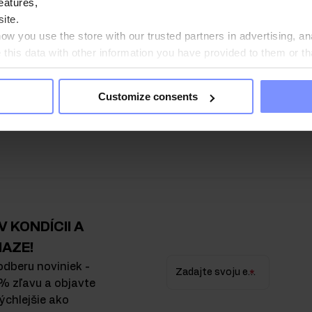
eatures,
Komplex prírodného tokoferolu s
 E 90 kapsúl
ite.
w you use the store with our trusted partners in advertising, an
UR
his data with other information you have provided to them or th
ou agree?
Pridať do košíka
Customize consents
Prezreli ste si všetky produkty
 KONDÍCII A
IAZE!
odberu noviniek -
Zadajte svoju e-mailovú adresu
% zľavu a objavte
ýchlejšie ako