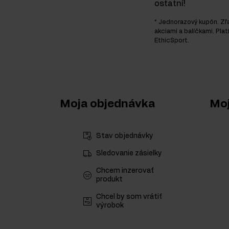
ostatní!
* Jednorazový kupón. Zľ
akciami a balíčkami. Plat
EthicSport.
Moja objednávka
Moj
Stav objednávky
Sledovanie zásielky
Chcem inzerovať
produkt
Chcel by som vrátiť
výrobok