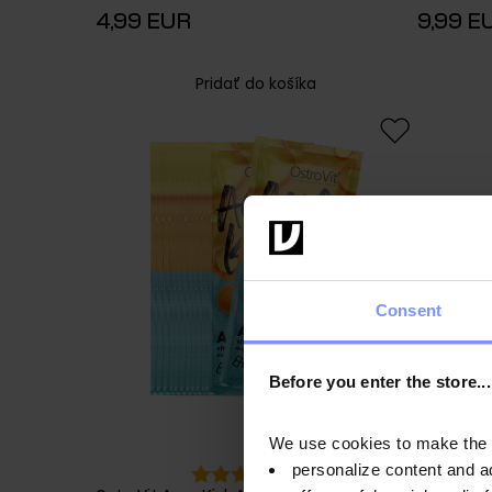
4,99 EUR
9,99 E
Pridať do košíka
Consent
Before you enter the store...
We use cookies to make the st
personalize content and a
4.9