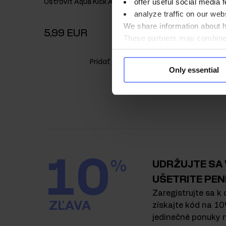
offer useful social media f
OstroVit Aqua Kick ADEK 10 g x 24 BOX
OstroVit 
vitamínom
analyze traffic on our webs
We share information about ho
5,99 EUR
4,49 E
These partners may combine t
you use their services. Do y
Pridať do košíka
Only essential
10
%
UDRŽUJTE SA V
UŠETRITE PEN
Zaregistrujte sa k 
ZĽAVA
získajte kód na 10
jedinečné ponuky r