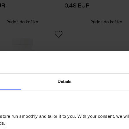
UR
0,49 EUR
Pridať do košíka
Pridať do košíka
Produkt nie je k dispozícii.
Details
ore run smoothly and tailor it to you. With your consent, we wil
ds,