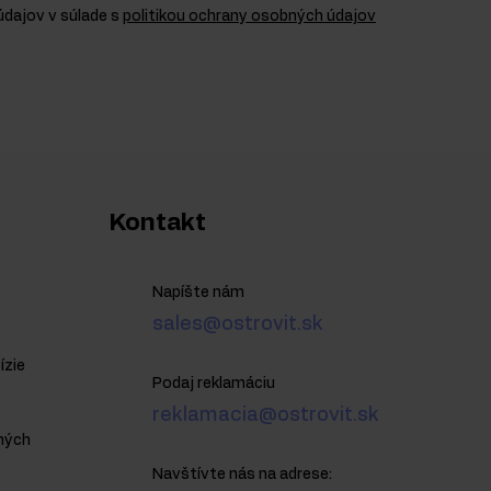
dajov v súlade s
politikou ochrany osobných údajov
Kontakt
Napíšte nám
sales@ostrovit.sk
ízie
Podaj reklamáciu
reklamacia@ostrovit.sk
ných
Navštívte nás na adrese: