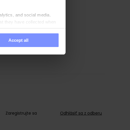
alytics, and social media.
at they have collected when
Accept all
Zaregistrujte sa
Odhlásiť sa z odberu