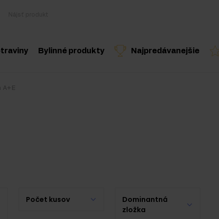
traviny
Bylinné produkty
Najpredávanejšie
Varenie a diéta
Byliny a extrakty
Odporúčaný produkt
Odporúčaný produkt
Odporúčaný 
n A+E
Zdravé snacky
Esenciálne oleje
ostery
Arašidové maslo
Nápoje
lnky
Pre vegánov
oplnky
Počet kusov
Dominantná
zložka
 doplnky