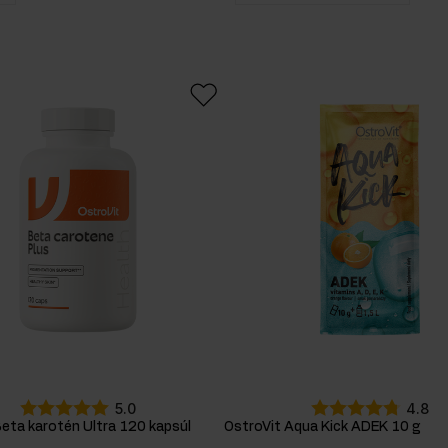
vitamín
120
2
A
2
200
1
vitamín
90
1
C
1
ežcov
vitamín
D
2
vitamín
E
1
5.0
4.8
eta karotén Ultra 120 kapsúl
OstroVit Aqua Kick ADEK 10 g