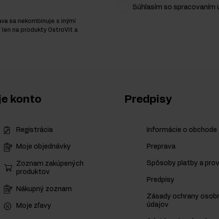
Súhlasím so spracovaním ú
ava sa nekombinuje s inými
í len na produkty OstroVit a
e konto
Predpisy
Registrácia
Informácie o obchode
Preprava
Moje objednávky
Spôsoby platby a prov
Zoznam zakúpených
produktov
Predpisy
Nákupný zoznam
Zásady ochrany osob
údajov
Moje zľavy