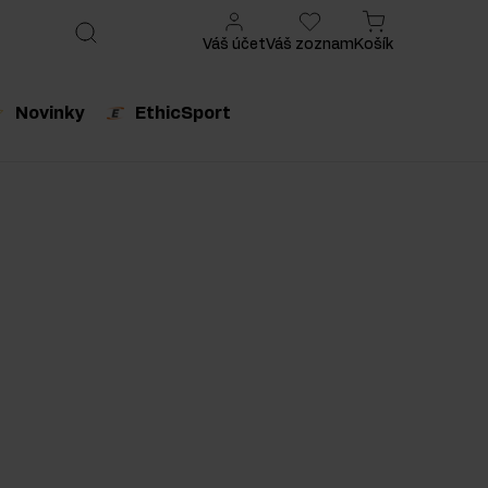
Váš účet
Váš zoznam
Košík
Novinky
EthicSport
produkt
Odporúčaný produkt