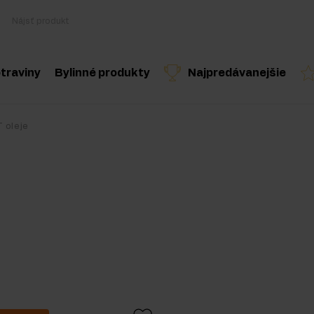
traviny
Bylinné produkty
Najpredávanejšie
Varenie a diéta
Byliny a extrakty
Odporúčaný produkt
Odporúčaný produkt
Odporúčaný 
 oleje
Zdravé snacky
Esenciálne oleje
ostery
Arašidové maslo
Nápoje
lnky
Pre vegánov
oplnky
 doplnky