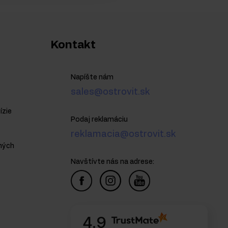
Kontakt
Napíšte nám
sales@ostrovit.sk
ízie
Podaj reklamáciu
reklamacia@ostrovit.sk
ných
Navštívte nás na adrese:
4.9