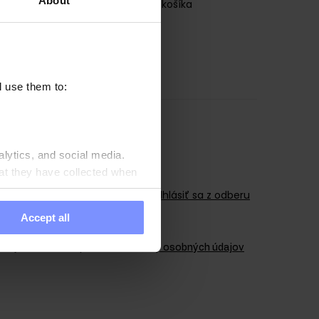
About
Pridať do košíka
l use them to:
alytics, and social media.
at they have collected when
Zaregistrujte sa
Odhlásiť sa z odberu
Accept all
dajov v súlade s
politikou ochrany osobných údajov