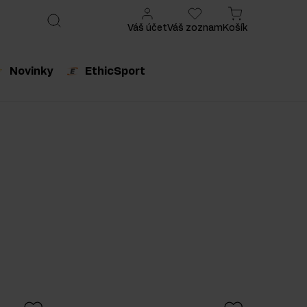
Váš účet
Váš zoznam
Košík
Novinky
EthicSport
produkt
Odporúčaný produkt