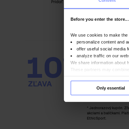
Consent
Pridať do košíka
Before you enter the store...
We use cookies to make the st
personalize content and a
offer useful social media f
analyze traffic on our webs
10
%
UDRŽUJTE SA V
We share information about ho
UŠETRITE PEN
These partners may combine t
you use their services. Do y
Zaregistrujte sa k 
ZĽAVA
získajte kód na 10
Only essential
jedinečné ponuky r
ostatní!
* Jednorazový kupón. Zľ
akciami a balíčkami. Plat
EthicSport.