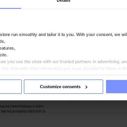
Details
Pridať do košíka
Pridať do košíka
Prezreli ste si všetky produkty
ore run smoothly and tailor it to you. With your consent, we wil
ds,
eatures,
ite.
 KONDÍCII A
w you use the store with our trusted partners in advertising, an
IAZE!
his data with other information you have provided to them or th
ou agree?
odberu noviniek -
Zadajte svoju e-mailovú adresu
% zľavu a objavte
Customize consents
ýchlejšie ako
Súhlasím so spracovaním ú
ava sa nekombinuje s inými
í len na produkty OstroVit a