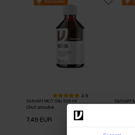
Bestseller
Spánok
Gainer
Antioxidanty
Sacharidy
Energia
Doplnky pre b
Zdravie
Resveratrol
Doplnky pre vegánov
4.9
OstroVit MCT Olej 500 ml
OstroVit 
Chuť
:
prírodné
Chuť
:
prír
7,49 EUR
9,99 E