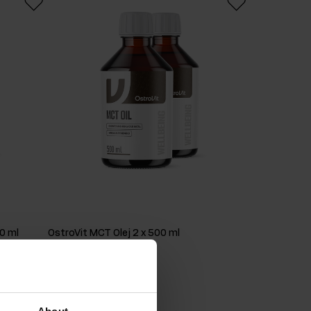
0 ml
OstroVit MCT Olej 2 x 500 ml
Chuť
:
prírodné
11,90 EUR