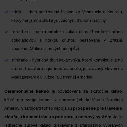
criollo – druh pestovaný hlavne vo Venezuele a Karibiku,
ktorý má jemnú chuť a je vzácnym druhom rastliny
forastero – spotrebiteľské kakao charakteristické silnou
čokoládovou a horkou chuťou, pestované v Brazílii,
západnej Afrike a juhovýchodnej Ázii
trinitario – hybridný druh kakaovníka, ktorý kombinuje silnú
arómu forastero s jemnosťou criollo, pestovaný hlavne na
Madagaskare a v Južnej a Strednej Amerike
Ceremoniálne kakao
je považované za skutočné kakao,
ktoré má svoje korene v domorodých kultúrach Strednej
Ameriky. Vlastnosti tohto nápoja sú
prospešné pre trávenie
,
zlepšujú koncentráciu
a
podporujú nervový systém
. Je to
jedinečné surové kakao, získavané z starostlivo vybraných