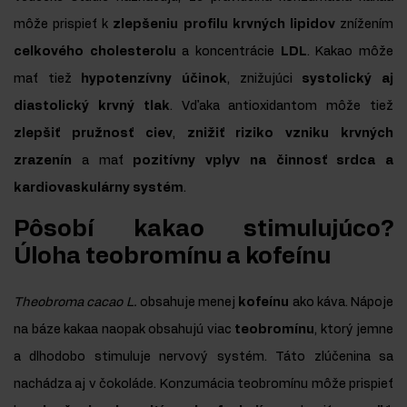
môže prispieť k
zlepšeniu profilu krvných lipidov
znížením
celkového cholesterolu
a koncentrácie
LDL
. Kakao môže
mať tiež
hypotenzívny účinok
, znižujúci
systolický aj
diastolický krvný tlak
. Vďaka antioxidantom môže tiež
zlepšiť pružnosť ciev
,
znižiť riziko vzniku krvných
zrazenín
a mať
pozitívny vplyv na činnosť srdca a
kardiovaskulárny systém
.
Pôsobí kakao stimulujúco?
Úloha teobromínu a kofeínu
Theobroma cacao L.
obsahuje menej
kofeínu
ako káva. Nápoje
na báze kakaa naopak obsahujú viac
teobromínu
, ktorý jemne
a dlhodobo stimuluje nervový systém. Táto zlúčenina sa
nachádza aj v čokoláde. Konzumácia teobromínu môže prispieť