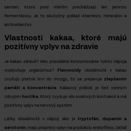
semien, ktoré pred mletím prechádzajú len jemnou
fermentáciou. Je to skutočný poklad vitamínov, minerálov a
antioxidantov.
Vlastnosti kakaa, ktoré majú
pozitívny vplyv na zdravie
Je kakao zdravé? Ako pravidelné konzumovanie tohto nápoja
ovplyvňuje organizmus?
Flavonoidy
obsiahnuté v kakau
zvyšujú prietok krvi do mozgu, čo sa prejavuje
zlepšením
pamäti a koncentrácie
. Kakaový prášok je tiež cenným
zdrojom
horčíka
, ktorý zvyšuje silu svalových kontrakcií a má
pozitívny vplyv na nervový systém.
Látky obsiahnuté v nápoji, ako je
tryptofán, dopamín a
serotonín
, majú priaznivý vplyv na produkciu endorfínov, zatiaľ