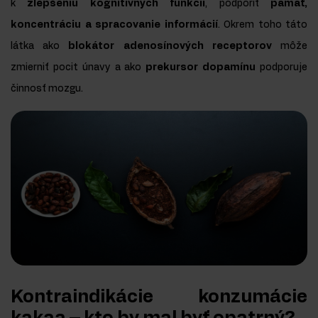
k
zlepšeniu kognitívnych funkcií
, podporiť
pamäť,
koncentráciu a spracovanie informácií
. Okrem toho táto
látka ako
blokátor adenosínových receptorov
môže
zmierniť pocit únavy a ako
prekursor dopamínu
podporuje
činnosť mozgu.
Kontraindikácie konzumácie