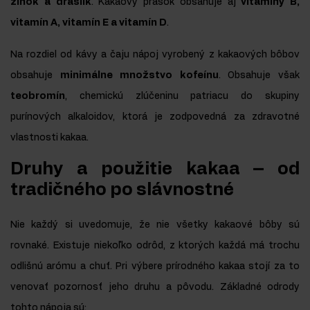
zinok a draslík
. Kakaový prášok obsahuje aj
vitamíny B,
vitamín A, vitamín E a vitamín D
.
Na rozdiel od kávy a čaju nápoj vyrobený z kakaových bôbov
obsahuje
minimálne množstvo kofeínu
. Obsahuje však
teobromín
, chemickú zlúčeninu patriacu do skupiny
purínových alkaloidov, ktorá je zodpovedná za zdravotné
vlastnosti kakaa.
Druhy a použitie kakaa – od
tradičného po slávnostné
Nie každý si uvedomuje, že nie všetky kakaové bôby sú
rovnaké. Existuje niekoľko odrôd, z ktorých každá má trochu
odlišnú arómu a chuť. Pri výbere prírodného kakaa stojí za to
venovať pozornosť jeho druhu a pôvodu. Základné odrody
tohto nápoja sú: