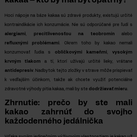
kakaa – kto by mal byť opatrný?
Hoci nápoje na báze kakaa sú zdravé produkty, existujú určité
kontraindikácie ich konzumácie. Nie sú odporúčané pre ľudí s
alergiami
,
precitlivenosťou na teobromín
alebo
refluxnými problémami
. Okrem toho by kakao nemali
konzumovať ľudia s
obličkovými kameňmi
,
vysokým
krvným tlakom
a tí, ktorí užívajú určité lieky, vrátane
antidepresív
. Nadbytok tejto zložky v strave môže prispievať
k vedľajším účinkom, takže ak chcete využiť potenciálne
zdravotné výhody pitia kakaa, mali by ste
dodržiavať mieru
.
Zhrnutie: prečo by ste mali
kakao zahrnúť do svojho
každodenného jedálnička
Vďaka svojim jedinečným výživovým vlastnostiam je kakao už