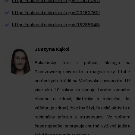
https://pubmed.ncbi.nlm.nih.gov/21470061/
https://pubmed.ncbi.nlm.nih.gov/23150750/
https://pubmed.ncbi.nlm.nih.gov/19289648/
Justyna Kąkol
Bakalársky titul z poľskej filológie na
Rzeszowskej univerzite a magisterský titul z
európskych štúdií na Varšavskej univerzite. Už
viac ako 10 rokov sa venuje tvorbe vecného
obsahu o zdraví, dietetike a medicíne. Jej
vášňou je zdravý životný štýl, fyzická aktivita a
racionálny prístup k stravovaniu. Vo voľnom
čase najradšej pripravuje chutné, výživné jedlá a