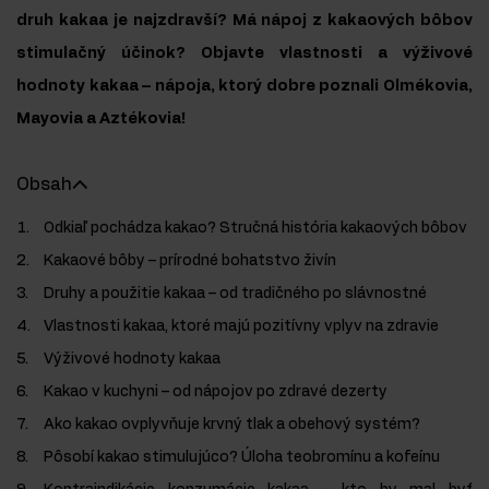
druh kakaa je najzdravší? Má nápoj z kakaových bôbov
stimulačný účinok? Objavte vlastnosti a výživové
hodnoty kakaa – nápoja, ktorý dobre poznali Olmékovia,
Mayovia a Aztékovia!
Obsah
Odkiaľ pochádza kakao? Stručná história kakaových bôbov
Kakaové bôby – prírodné bohatstvo živín
Druhy a použitie kakaa – od tradičného po slávnostné
Vlastnosti kakaa, ktoré majú pozitívny vplyv na zdravie
Výživové hodnoty kakaa
Kakao v kuchyni – od nápojov po zdravé dezerty
Ako kakao ovplyvňuje krvný tlak a obehový systém?
Pôsobí kakao stimulujúco? Úloha teobromínu a kofeínu