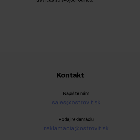
trávi čas so svojou rodinou.
Kontakt
Napíšte nám
sales@ostrovit.sk
Podaj reklamáciu
reklamacia@ostrovit.sk