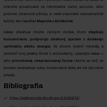
stáročia považované za mimoriadne cennú surovinu. Jeho
početné zdravotné prínosy si cenili staroveké mezoamerické
kultúry, ako napríklad
Mayovia
a
Aztékovia
.
Kakao obsahuje mnoho cenných zložiek, ktoré
zlepšujú
koncentráciu
,
podporujú obehový systém
a
dodávajú
optimálnu dávku energie
. Ak chcete doplniť minerály a
obohatiť svoj jedálny lístok o antioxidanty, vyberajte kakao v
jeho
prirodzenej, nespracovanej forme
. Uistite sa tiež, že
produkt neobsahuje cukor, konzervačné látky ani iné zbytočné
prísady.
Bibliografia
https://pubmed.ncbi.nlm.nih.gov/24100674/