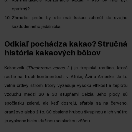
Kontraindikácie konzumácie kakaa – kto by mal byť
opatrný?
Zhrnutie: prečo by ste mali kakao zahrnúť do svojho
každodenného jedálnička
Odkiaľ pochádza kakao? Stručná
história kakaových bôbov
Kakaovník (
Theobroma cacao L.
) je tropická rastlina, ktorá
rastie na troch kontinentoch: v Afrike, Ázii a Amerike. Je to
veľmi citlivý strom, ktorý vyžaduje vysokú vlhkosť a teplotu
vzduchu medzi 20 a 30 stupňami Celzia. Jeho plody sú
spočiatku zelené, ale keď dozrejú, sfarbia sa na červeno,
oranžovo alebo žlto. Sú obalené hrubou škrupinou a ich vnútro
je vyplnené bielou dužinou so sladkou vôňou.