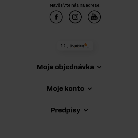
Navštívte nás na adrese:
4.9
Based on
73 520
reviews
from all time
Moja objednávka
Moje konto
Predpisy