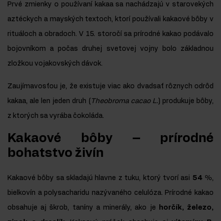
Prvé zmienky o používaní kakaa sa nachádzajú v starovekých
aztéckych a mayských textoch, ktorí používali kakaové bôby v
rituáloch a obradoch. V 15. storočí sa prírodné kakao podávalo
bojovníkom a počas druhej svetovej vojny bolo základnou
zložkou vojakovských dávok.
Zaujímavosťou je, že existuje viac ako dvadsať rôznych odrôd
kakaa, ale len jeden druh (
Theobroma cacao L.
) produkuje bôby,
z ktorých sa vyrába čokoláda.
Kakaové bôby – prírodné
bohatstvo živín
Kakaové bôby sa skladajú hlavne z tuku, ktorý tvorí asi
54 %
,
bielkovín a polysacharidu nazývaného celulóza. Prírodné kakao
obsahuje aj škrob, taníny a minerály, ako je
horčík, železo,