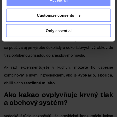
collected when you use their services. Do you agree?
zdravé dezerty
Customize consents
V kuchyni sa semená
Theobroma cacao L.
najčastejšie
používajú na výrobu kakaových nápojov na báze vody alebo
Only essential
mlieka. Hnedý prášok je tiež ideálny ako prísada do
ovsených
vločiek, smoothies, omáčok a zdravých dezertov
. Kakao
sa používa aj pri výrobe čokolády a čokoládových výrobkov. Je
tiež obľúbenou prísadou do arašidového masla.
Ak radi experimentujete v kuchyni, môžete ho úspešne
kombinovať s inými ingredienciami, ako je
avokádo, škorica,
chilli
alebo
rastlinné mlieko
.
Ako kakao ovplyvňuje krvný tlak
a obehový systém?
Vedecké štúdie naznačujú, že pravidelná konzumácia kakaa