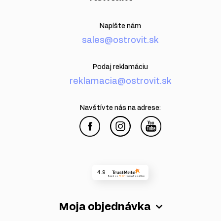
Napíšte nám
sales@ostrovit.sk
Podaj reklamáciu
reklamacia@ostrovit.sk
Navštívte nás na adrese:
4.9
Based on
73 571
reviews
from all time
Moja objednávka