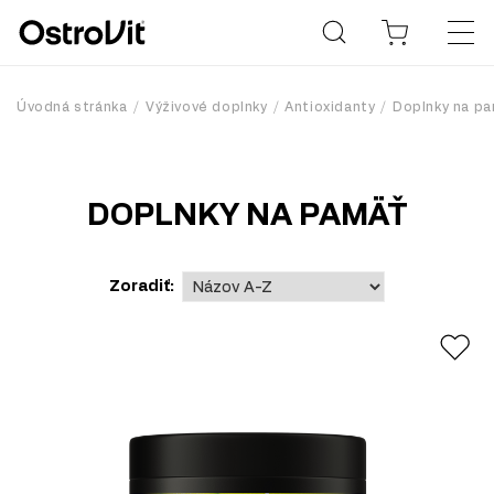
Úvodná stránka
Výživové doplnky
Antioxidanty
Doplnky na p
DOPLNKY NA PAMÄŤ
Zoradiť: