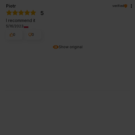
Piotr
verified
5
I recommend it
5/16/2023
0
0
Show original