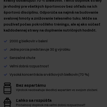
kvality obsahujúci 70 % bielkovín. Tento doplnok stravy
je vhodný pre všetkých športovcov bez ohľadu na ich
športovú disciplínu. Odporúča sa najmä na budovanie
svalovej hmoty a znižovanie telesného tuku. Môže sa
používať počas pokročilého tréningu, ale aj ako súčasť
každodennej stravy na doplnenie nutričných hodnôt.
2000 g bielkovín v balení
Jedna porcia predstavuje 30 g výrobku
Senzačné chute
Veľmi dobrá rozpustnosť
Vysoká koncentrácia srvátkových bielkovín (70 %)
Bez aspartámu
Výrobok neobsahuje škodlivý aspartám vo svojom zložení.
Ľahko sa rozpúšťa
Proteínový doplnok má veľmi dobrú rozpustnosť!