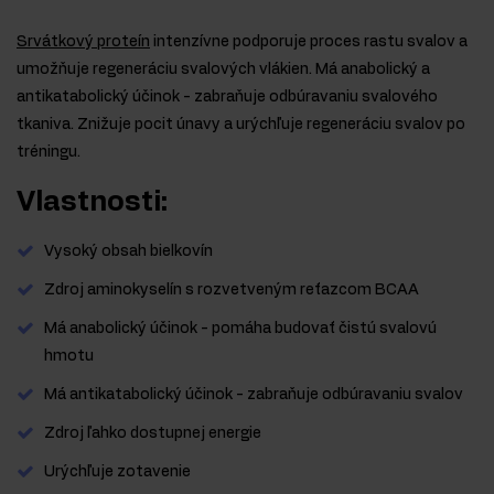
Srvátkový proteín
intenzívne podporuje proces rastu svalov a
umožňuje regeneráciu svalových vlákien. Má anabolický a
antikatabolický účinok - zabraňuje odbúravaniu svalového
tkaniva. Znižuje pocit únavy a urýchľuje regeneráciu svalov po
tréningu.
Vlastnosti:
Vysoký obsah bielkovín
Zdroj aminokyselín s rozvetveným reťazcom BCAA
Má anabolický účinok - pomáha budovať čistú svalovú
hmotu
Má antikatabolický účinok - zabraňuje odbúravaniu svalov
Zdroj ľahko dostupnej energie
Urýchľuje zotavenie