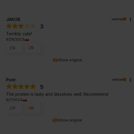
JAKUB
verified
3
Terribly cute!
9/26/2023
0
0
Show original
Piotr
verified
5
The protein is tasty and dissolves well. Recommend
9/7/2023
0
0
Show original