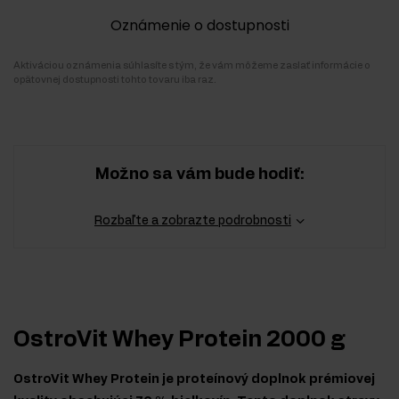
Oznámenie o dostupnosti
Aktiváciou oznámenia súhlasíte s tým, že vám môžeme zaslať informácie o
opätovnej dostupnosti tohto tovaru iba raz.
Možno sa vám bude hodiť:
Rozbaľte a zobrazte podrobnosti
OstroVit Whey Protein 2000 g
OstroVit Whey Protein je proteínový doplnok prémiovej