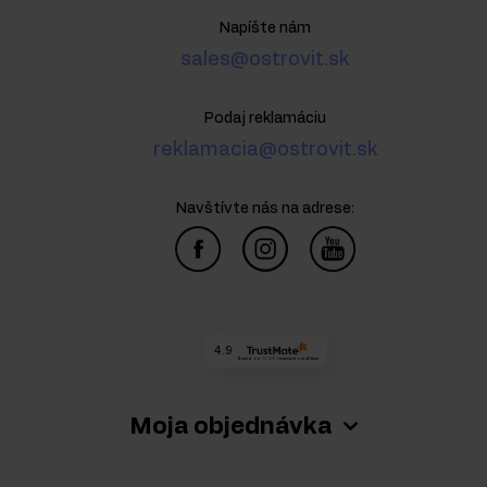
Napíšte nám
sales@ostrovit.sk
Podaj reklamáciu
reklamacia@ostrovit.sk
Navštívte nás na adrese:
4.9
Based on
73 479
reviews
from all time
Moja objednávka