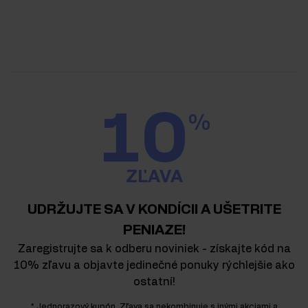
10
%
ZĽAVA
UDRŽUJTE SA V KONDÍCII A UŠETRITE
PENIAZE!
Zaregistrujte sa k odberu noviniek - získajte kód na
10% zľavu a objavte jedinečné ponuky rýchlejšie ako
ostatní!
* Jednorazový kupón. Zľava sa nekombinuje s inými akciami a