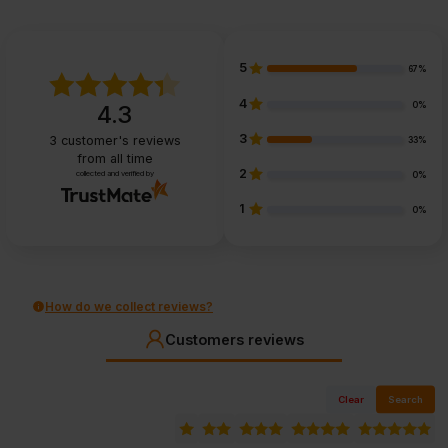
5
67%
4
0%
4.3
3
3
customer's reviews
33%
from all time
2
collected and verified by
0%
1
0%
How do we collect reviews?
Customers reviews
Clear
Search