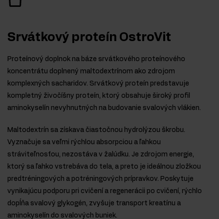
Srvátkový proteín OstroVit
Proteínový doplnok na báze srvátkového proteínového
koncentrátu doplnený maltodextrínom ako zdrojom
komplexných sacharidov. Srvátkový proteín predstavuje
kompletný živočíšny proteín, ktorý obsahuje široký profil
aminokyselín nevyhnutných na budovanie svalových vlákien.
Maltodextrín sa získava čiastočnou hydrolýzou škrobu.
Vyznačuje sa veľmi rýchlou absorpciou a ľahkou
stráviteľnosťou, nezostáva v žalúdku. Je zdrojom energie,
ktorý sa ľahko vstrebáva do tela, a preto je ideálnou zložkou
predtréningových a potréningových prípravkov. Poskytuje
vynikajúcu podporu pri cvičení a regenerácii po cvičení, rýchlo
dopĺňa svalový glykogén, zvyšuje transport kreatínu a
aminokyselín do svalových buniek.