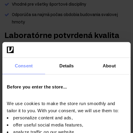
Vhodné pre všetky športové disciplíny
Odporúča sa najmä počas obdobia budovania svalovej
hmoty
Laboratórne potvrdená kvalita
V záujme zdravia našich zákazníkov sa naše výrobky
pravidelne testujú v nezávislom akreditovanom
laboratóriu, aby sa zabezpečila a udržala najvyššia
Consent
Details
About
kvalita.
Before you enter the store...
We use cookies to make the store run smoothly and
OstroVit Whey Protein lieskový orech - testovanie na
tailor it to you. With your consent, we will use them to:
ťažké kovy 27.04.2021
personalize content and ads,
offer useful social media features,
analyze traffic on our website.