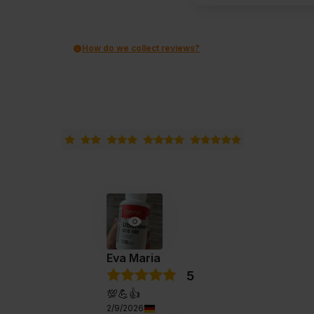
How do we collect reviews?
Eva Maria
5
💯💪👍️
2/9/2026