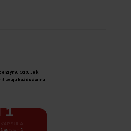
koenzýmu Q10. Je k
lniť svoju každodennú
1
KAPSULA
1 porcia = 1