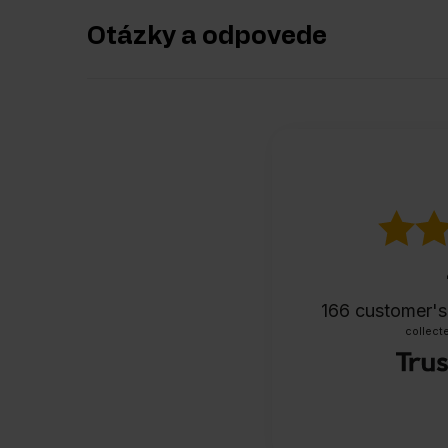
Otázky a odpovede
166
customer's
collecte