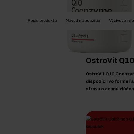
Popis produktu
Návod na použitie
Výživové inf
OstroVit Q1
OstroVit Q10 Coenzyme
dispozícii vo forme ľ
stravu o cennú zlúčen