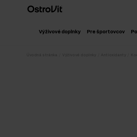
Výživové doplnky
Pre športovcov
Po
Adaptogény
Príslušenstvo
Úvodná stránka
Výživové doplnky
Antioxidanty
Ko
Vitamíny
Aminokyseliny
Minerály
Hormonálne bo
Zdravé tuky
Kreatín
Diéta a chudnutie
Proteínové dop
Detox
Poregenačné d
Ochrana a regenerácia kĺbov a kostí
Predtréningové