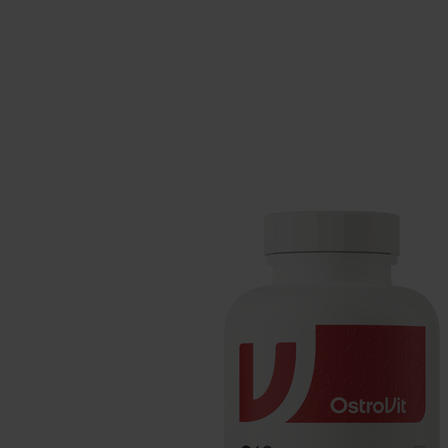
Spánok
Gainer
Antioxidanty
Sacharidy
Energia
Doplnky pre b
Zdravie
Resveratrol
Doplnky pre vegánov