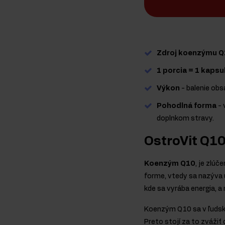
Zdroj koenzýmu Q
1 porcia = 1 kapsu
Výkon
- balenie obs
Pohodlná forma
- 
doplnkom stravy.
OstroVit Q10
Koenzým Q10
, je zlú
forme, vtedy sa nazýva 
kde sa vyrába energia, 
Koenzým Q10 sa v ľudsko
Preto stojí za to zváži