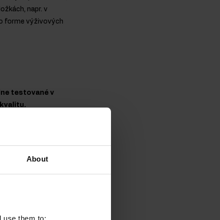
ožkách, napr. v
vo forme výživových
lne testované v
kvalitu.
About
l use them to: