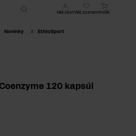
Váš účet
Váš zoznam
Košík
Novinky
EthicSport
produkt
Odporúčaný produkt
 Coenzyme 120 kapsúl