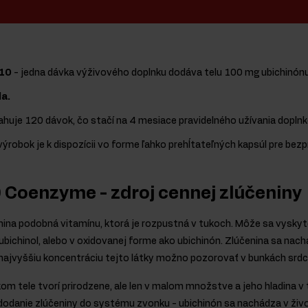
10
- jedna dávka výživového doplnku dodáva telu 100 mg ubichinónu
la.
ahuje 120 dávok, čo stačí na 4 mesiace pravidelného užívania doplnk
výrobok je k dispozícii vo forme ľahko prehĺtateľných kapsúl pre b
 Coenzyme - zdroj cennej zlúčeniny
čenina podobná vitamínu, ktorá je rozpustná v tukoch. Môže sa vysky
ubichinol, alebo v oxidovanej forme ako ubichinón. Zlúčenina sa nac
a najvyššiu koncentráciu tejto látky možno pozorovať v bunkách srd
m tele tvorí prirodzene, ale len v malom množstve a jeho hladina v 
ť dodanie zlúčeniny do systému zvonku - ubichinón sa nachádza v ži