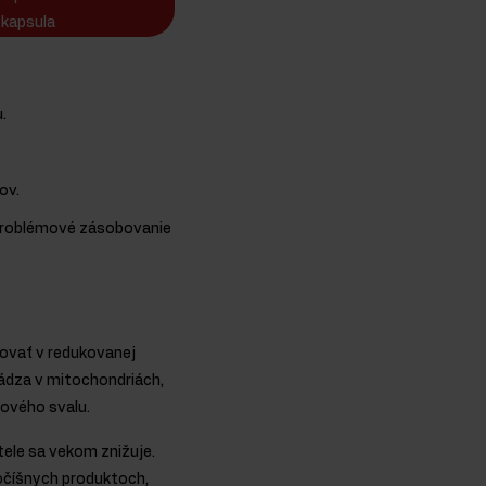
kapsula
.
ov.
ezproblémové zásobovanie
tovať v redukovanej
hádza v mitochondriách,
cového svalu.
tele sa vekom znižuje.
vočíšnych produktoch,