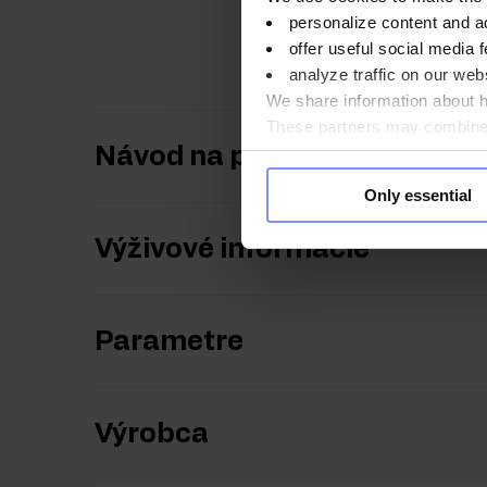
personalize content and a
OstroVit Ubichinó
offer useful social media f
analyze traffic on our webs
We share information about ho
These partners may combine t
you use their services. Do y
Návod na použitie
Only essential
Výživové informácie
Parametre
Výrobca