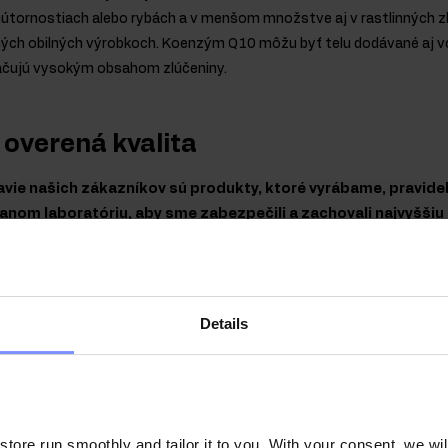
nútornostiach alebo rybách a v menšom množstve aj v rastlinných zl
ných obilných výrobkoch. Koenzým Q10 môžu byť telu dodávané aj 
načujú vysokým obsahom zlúčeniny.
overená kvalita
ravie našich zákazníkov sú produkty, ktoré vyrábame, pravide
nom laboratóriu, aby sme zabezpečili a zachovali najvyššiu 
Details
 Q10 100 mg - Mikrobiologický test 22.07.2026
n Q10 100 mg - Testovanie obsahu ťažkých kovov 20.07.2026
 Q10 100 mg - Mikrobiologický test 24.10.2024
ore run smoothly and tailor it to you. With your consent, we wil