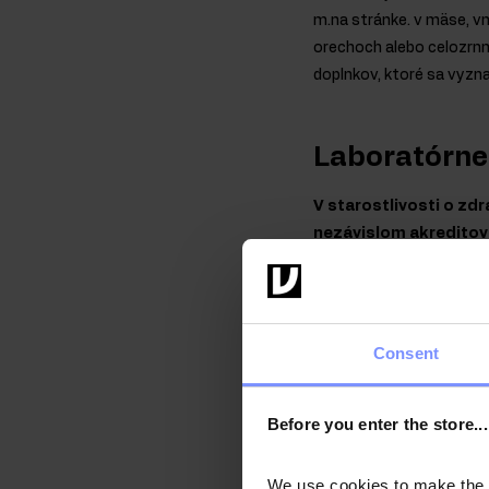
m.na stránke. v mäse, v
orechoch alebo celozrn
doplnkov, ktoré sa vyz
Laboratórne 
V starostlivosti o zd
nezávislom akreditova
Consent
OstroVit Ubichinón
OstroVit Ubichinó
Before you enter the store...
OstroVit Ubichinón
We use cookies to make the st