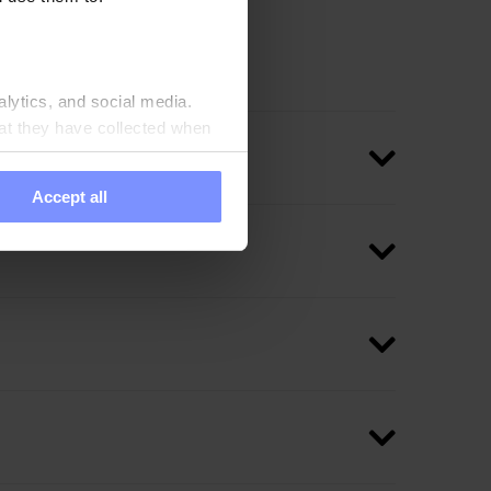
alytics, and social media.
at they have collected when
Accept all