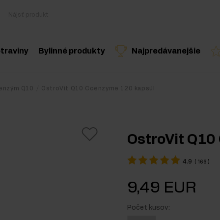
traviny
Bylinné produkty
Najpredávanejšie
Varenie a diéta
Byliny a extrakty
Odporúčaný produkt
Odporúčaný produkt
Odporúčaný 
enzým Q10
OstroVit Q10 Coenzyme 120 kapsúl
Zdravé snacky
Esenciálne oleje
ostery
Arašidové maslo
OstroVit Q10
Nápoje
4.9
(
166
)
lnky
Pre vegánov
9,49 EUR
oplnky
Počet kusov:
 doplnky