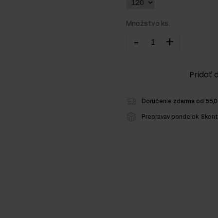
Množstvo ks.
-
+
ežcov
Pridať 
Doručenie zdarma od 55,
Prepravav pondelok
Skont