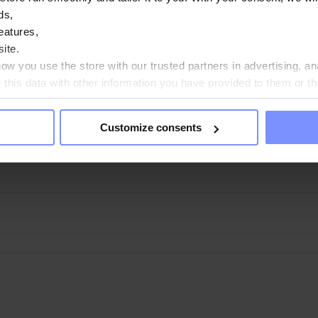
ds,
n Q10 100 mg - Testovanie obsahu ťažkých kovov 12.06.2024
eatures,
ite.
w you use the store with our trusted partners in advertising, an
his data with other information you have provided to them or th
ou agree?
Customize consents