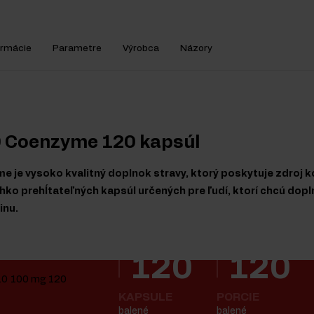
ormácie
Parametre
Výrobca
Názory
0 Coenzyme 120 kapsúl
 je vysoko kvalitný doplnok stravy, ktorý poskytuje zdroj 
ahko prehĺtateľných kapsúl určených pre ľudí, ktorí chcú dop
inu.
120
120
KAPSULE
PORCIE
balené
balené