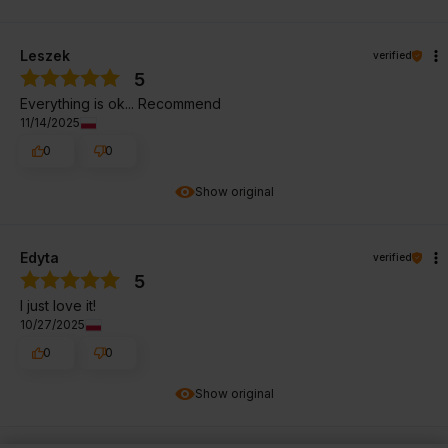
Leszek
verified
5
Everything is ok... Recommend
11/14/2025
0
0
Show original
Edyta
verified
5
I just love it!
10/27/2025
0
0
Show original