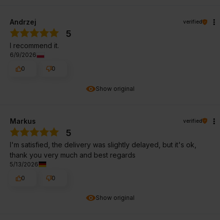
Andrzej
verified
5
I recommend it.
6/9/2026
0
0
Show original
Markus
verified
5
I'm satisfied, the delivery was slightly delayed, but it's ok,
thank you very much and best regards
5/13/2026
0
0
Show original