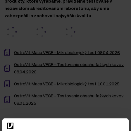
produkty, ktoré vyrábame, pravidelne testované v
nezávislom akreditovanom laboratóriu, aby sme
zabezpečili a zachovali najvyššiu kvalitu.
OstroVit Maca VEGE - Mikrobiologický test 09.04.2026
OstroVit Maca VEGE - Testovanie obsahu ťažkých kovov
09.04.2026
OstroVit Maca VEGE - Mikrobiologický test 10.01.2025
OstroVit Maca VEGE - Testovanie obsahu ťažkých kovov
08.01.2025