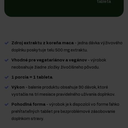
tableta
Zdroj extraktu z koreňa maca
- jedna dávka výživového
doplnku poskytuje telu 500 mg extraktu.
Vhodné pre vegetariánov a vegánov
- výrobok
neobsahuje žiadne zložky živočíšneho pôvodu.
1 porcia = 1 tableta
.
Výkon
- balenie produktu obsahuje 90 dávok, ktoré
vystačia na tri mesiace pravidelného užívania doplnkov.
Pohodlná forma
- výrobok je k dispozícii vo forme ľahko
prehĺtateľných tabliet pre bezproblémové zásobovanie
doplnkom stravy.