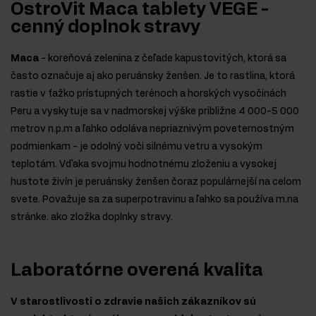
OstroVit Maca tablety VEGE -
cenný doplnok stravy
Maca
- koreňová zelenina z čeľade kapustovitých, ktorá sa
často označuje aj ako peruánsky ženšen. Je to rastlina, ktorá
rastie v ťažko prístupných terénoch a horských vysočinách
Peru a vyskytuje sa v nadmorskej výške približne 4 000-5 000
metrov n.p.m a ľahko odoláva nepriaznivým poveternostným
podmienkam - je odolný voči silnému vetru a vysokým
teplotám. Vďaka svojmu hodnotnému zloženiu a vysokej
hustote živín je peruánsky ženšen čoraz populárnejší na celom
svete. Považuje sa za superpotravinu a ľahko sa používa m.na
stránke. ako zložka doplnky stravy.
Laboratórne overená kvalita
V starostlivosti o zdravie našich zákazníkov sú