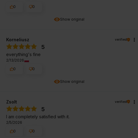
0
0
Show original
Korneliusz
verified
5
everything's fine
2/13/2026
0
0
Show original
Zsolt
verified
5
I am completely satisfied with it.
2/5/2026
0
0