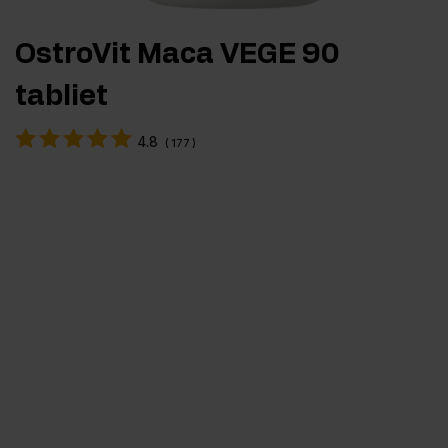
OstroVit Maca VEGE 90
tabliet
4.8
(
177
)