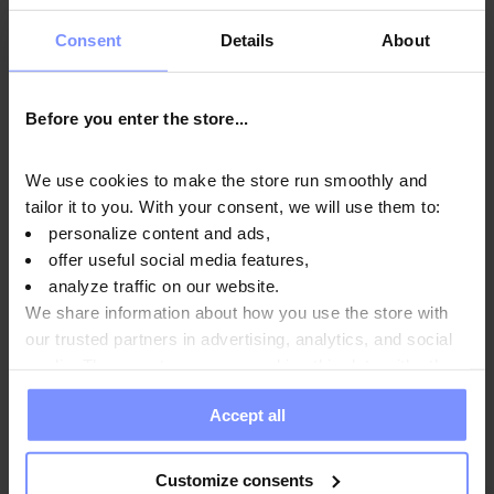
Návod na použitie
Consent
Details
About
Výživové informácie
Before you enter the store...
We use cookies to make the store run smoothly and
Parametre
tailor it to you. With your consent, we will use them to:
personalize content and ads,
offer useful social media features,
analyze traffic on our website.
Výrobca
We share information about how you use the store with
our trusted partners in advertising, analytics, and social
media. These partners may combine this data with other
Otázky a odpovede
information you have provided to them or that they have
Accept all
collected when you use their services. Do you agree?
Customize consents