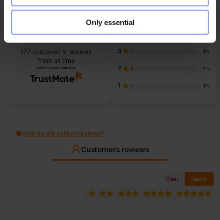
5
88%
Only essential
4
8%
4.8
3
177
customer's reviews
1%
from all time
2
collected and verified by
2%
1
1%
How do we collect reviews?
Customers reviews
Clear
Search