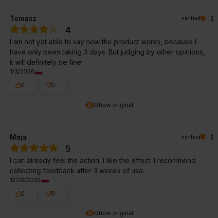
Tomasz
verified
4
I am not yet able to say how the product works, because I
have only been taking 3 days. But judging by other opinions,
it will definitely be fine!
1/3/2026
0
0
Show original
Maja
verified
5
I can already feel the action. I like the effect. I recommend
collecting feedback after 3 weeks of use.
12/29/2025
0
0
Show original