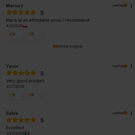
Mariusz
verified
5
Maca at an affordable price. I recommend
4/3/2026
0
0
Show original
Yavor
verified
5
Very good product
3/27/2026
0
0
Salvo
verified
5
Excellent
3/20/2026