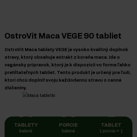
OstroVit Maca VEGE 90 tabliet
OstroVit Maca tablety VEGE je vysoko kvalitný doplnok
stravy, ktorý obsahuje extrakt z koreňa maca. Ide o
vegánsky prípravok, ktorý je k dispozícii vo forme ľahko
prehĺtateľných tabliet. Tento produkt je určený pre ľudí,
ktorí chcú doplniť svoju každodennú stravu o cenné
zlúčeniny.
90
90
1
TABLETY
PORCIE
TABLET
balené
balené
1 porcia = 1