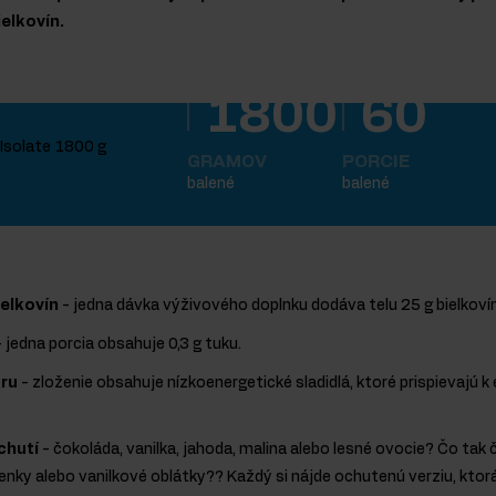
elkovín.
1800
60
GRAMOV
PORCIE
balené
balené
ielkovín
- jedna dávka výživového doplnku dodáva telu 25 g bielkovín
 jedna porcia obsahuje 0,3 g tuku.
ru
- zloženie obsahuje nízkoenergetické sladidlá, ktoré prispievajú 
chutí
- čokoláda, vanilka, jahoda, malina alebo lesné ovocie? Čo tak
nky alebo vanilkové oblátky?? Každý si nájde ochutenú verziu, ktor