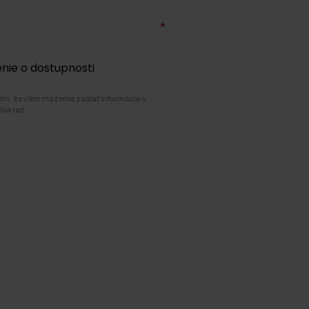
ie o dostupnosti
tým, že vám môžeme zaslať informácie o
iba raz.