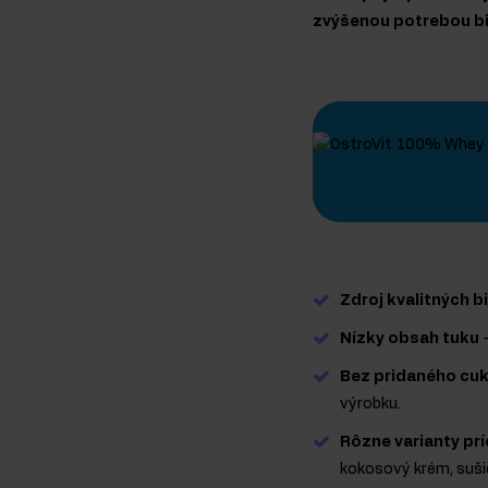
zvýšenou potrebou bi
Zdroj kvalitných b
Nízky obsah tuku
-
Bez pridaného cuk
výrobku.
Rôzne varianty prí
kokosový krém, sušie