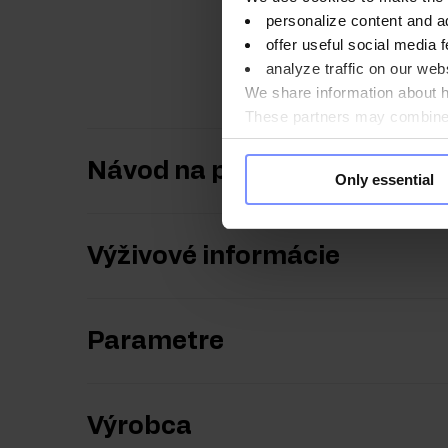
OstroVit 100% srvátk
personalize content and a
bielkovín, ktoré prispie
offer useful social media f
udržiavať zdravé kosti,
analyze traffic on our webs
We share information about ho
These partners may combine t
you use their services. Do y
Návod na použitie
Only essential
Výživové informácie
Parametre
Výrobca