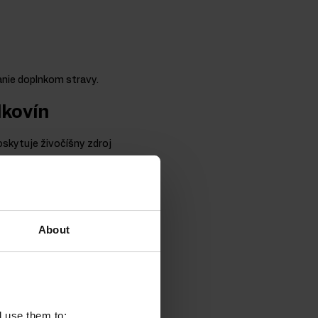
anie doplnkom stravy.
lkovín
Poskytuje živočíšny zdroj
ich tréningovú úroveň
 koncentrát (WPC),
y OstroVit 100%
notnejší a najžiadanejší
About
u biologickou
%
l use them to: