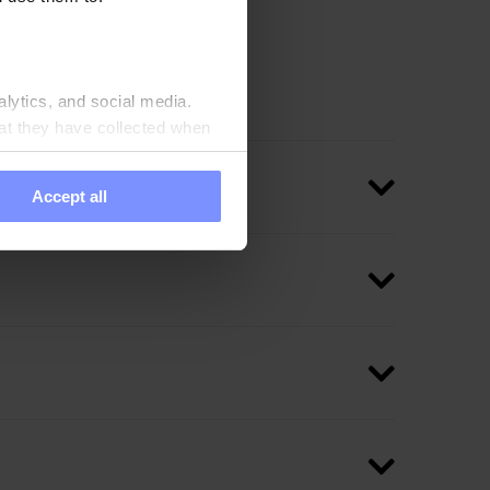
ový izolát. Je zdrojom
lkoviny pomáhajú
alytics, and social media.
at they have collected when
Accept all