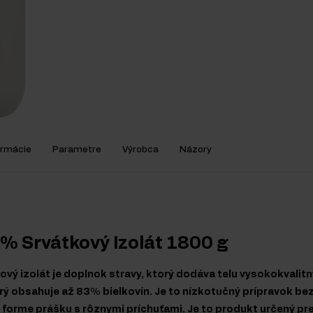
ormácie
Parametre
Výrobca
Názory
% Srvátkový Izolát 1800 g
vý izolát je doplnok stravy, ktorý dodáva telu vysokokvalit
orý obsahuje až 83% bielkovín. Je to nízkotučný prípravok be
forme prášku s rôznymi príchuťami. Je to produkt určený pre