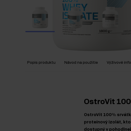
Popis produktu
Návod na použitie
Výživové inf
OstroVit 100
OstroVit 100% srvátko
proteínový izolát, kt
dostupný v pohodlnej 