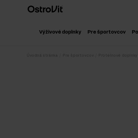
Výživové doplnky
Pre športovcov
Po
Adaptogény
Príslušenstvo
Úvodná stránka
Pre športovcov
Proteínové doplnky
Vitamíny
Aminokyseliny
Minerály
Hormonálne bo
Zdravé tuky
Kreatín
Diéta a chudnutie
Proteínové dop
Detox
Poregenačné d
Ochrana a regenerácia kĺbov a kostí
Predtréningové