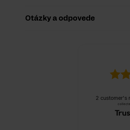
Otázky a odpovede
2
customer's 
collecte