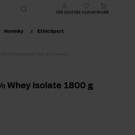
Váš účet
Váš zoznam
Košík
Novinky
EthicSport
produkt
Odporúčaný produkt
00% Whey Isolate 1800 g čokoláda
% Whey Isolate 1800 g