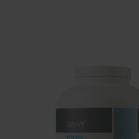
Spánok
Gainer
Antioxidanty
Sacharidy
Energia
Doplnky pre b
Zdravie
Resveratrol
Doplnky pre vegánov