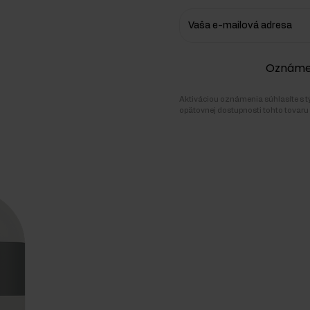
Vaša e-mailová adresa
Oznámen
ežcov
Aktiváciou oznámenia súhlasíte s 
opätovnej dostupnosti tohto tovaru 