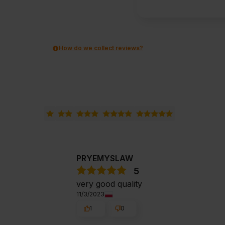
How do we collect reviews?
PRYEMYSLAW
5
very good quality
11/3/2023
1
0