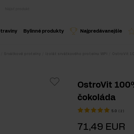
traviny
Bylinné produkty
Najpredávanejšie
Varenie a diéta
Byliny a extrakty
Odporúčaný produkt
Odporúčaný produkt
Odporúčaný 
Srvátkové proteíny
Izolát srvátkového proteínu WPI
OstroVit 1
Zdravé snacky
Esenciálne oleje
ostery
Arašidové maslo
OstroVit 100
Nápoje
čokoláda
lnky
Pre vegánov
5.0
(
2
)
oplnky
71,49 EUR
 doplnky