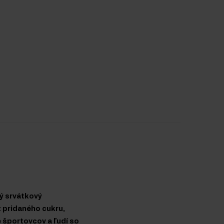
ný srvátkový
z pridaného cukru,
 športovcov a ľudí so