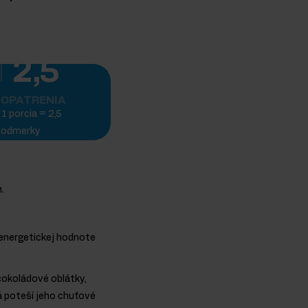
2,5
OPATRENIA
1 porcia = 2,5
odmerky
.
k energetickej hodnote
 čokoládové oblátky,
á poteší jeho chuťové