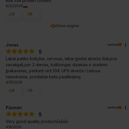
little low protein content.
6/22/2026
0
0
Show original
Jonas
verified
5
Labai patiko kokybe, servisas, labai greitai atveža išskyrus
savaitgalį per 2 dienas, kultūringas dizainas ir siuntinio
įpakavimas, perkant virš 55€ UPS atveža i Lietuva
nemokamai, produktai kelia pasitikėjimą
4/15/2026
0
0
Pázmán
verified
5
Very good quality product👍️👍️👍️
4/8/2026