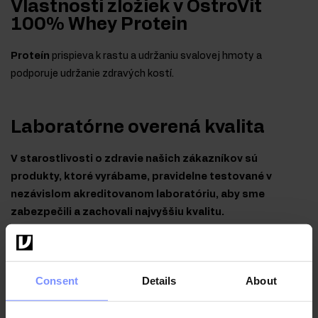
Vlastnosti zložiek v OstroVit
100% Whey Protein
Proteín
prispieva k rastu a udržaniu svalovej hmoty a
podporuje udržanie zdravých kostí.
Laboratórne overená kvalita
V starostlivosti o zdravie našich zákazníkov sú
produkty, ktoré vyrábame, pravidelne testované v
nezávislom akreditovanom laboratóriu, aby sme
zabezpečili a zachovali najvyššiu kvalitu.
Consent
Details
About
OstroVit 100% Whey Protein - Test obsahu bielkovín
26.02.2026