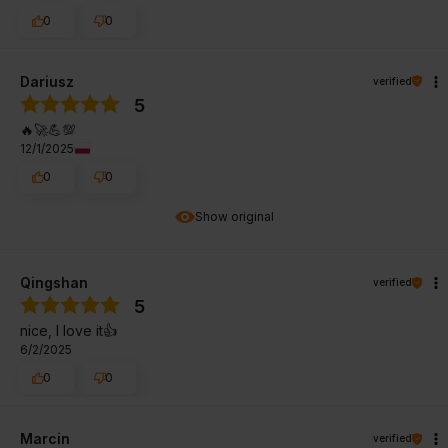
0
0
Dariusz
verified
5
🔥🚀💪💯
12/1/2025
0
0
Show original
Qingshan
verified
5
nice, I love it👍️
6/2/2025
0
0
Marcin
verified