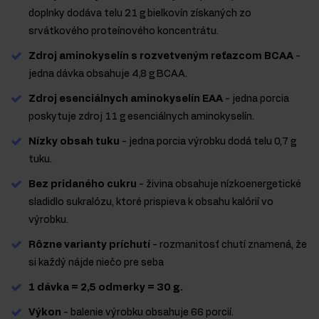
doplnky dodáva telu 21 g bielkovín získaných zo
srvátkového proteínového koncentrátu.
Zdroj aminokyselín s rozvetveným reťazcom BCAA
-
jedna dávka obsahuje 4,8 g BCAA.
Zdroj esenciálnych aminokyselín EAA
- jedna porcia
poskytuje zdroj 11 g esenciálnych aminokyselín.
Nízky obsah tuku
- jedna porcia výrobku dodá telu 0,7 g
tuku.
Bez pridaného cukru
- živina obsahuje nízkoenergetické
sladidlo sukralózu, ktoré prispieva k obsahu kalórií vo
výrobku.
Rôzne varianty príchutí
- rozmanitosť chutí znamená, že
si každý nájde niečo pre seba
1 dávka = 2,5 odmerky = 30 g.
Výkon
- balenie výrobku obsahuje 66 porcií.