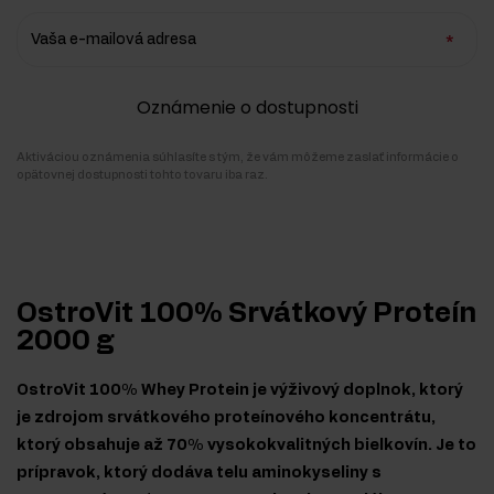
Vaša e-mailová adresa
Oznámenie o dostupnosti
Aktiváciou oznámenia súhlasíte s tým, že vám môžeme zaslať informácie o
opätovnej dostupnosti tohto tovaru iba raz.
OstroVit 100% Srvátkový Proteín
2000 g
OstroVit 100% Whey Protein je výživový doplnok, ktorý
je zdrojom srvátkového proteínového koncentrátu,
ktorý obsahuje až 70% vysokokvalitných bielkovín. Je to
prípravok, ktorý dodáva telu aminokyseliny s