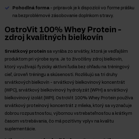
Pohodlná forma
- prípravok je k dispozícii vo forme prášku
na bezproblémové zásobovanie doplnkom stravy.
OstroVit 100% Whey Protein -
zdroj kvalitných bielkovín
Srvátkový proteín
sa vyrába zo srvátky, ktorá je vedľajším
produktom pri výrobe syra. Je to živočíšny zdroj bielkovín,
ktorý využívajú fyzicky aktívni ľudia bez ohľadu na tréningový
cieľ, úroveň tréningu a skúsenosti. Rozlišujú sa tri druhy
srvátkových bielkovín - srvátkový bielkovinový koncentrát
(WPC), srvátkový bielkovinový hydrolyzát (WPH) a srvátkový
bielkovinový izolát (WPI). OstroVit 100% Whey Protein používa
srvátkový proteínový koncentrát z mlieka, ktorý sa vyznačuje
dobrou rozpustnosťou, výbornou vstrebateľnosťou a krátkym
časom vstrebávania, čo má pozitívny vplyv na kvalitu
suplementácie.