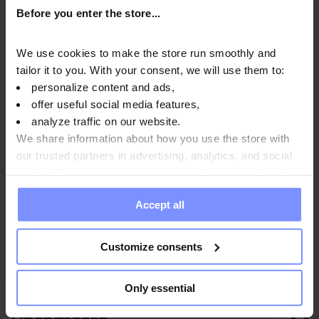
Before you enter the store...
OstroVit 100% Whey Protein - Mikrobiologický test
26.02.2026
We use cookies to make the store run smoothly and
OstroVit 100% Whey Protein - Testovanie obsahu
tailor it to you. With your consent, we will use them to:
ťažkých kovov 24.02.2026
personalize content and ads,
offer useful social media features,
OstroVit 100% Whey Protein - Testovanie obsahu
analyze traffic on our website.
ťažkých kovov 08.05.2024
We share information about how you use the store with
our trusted partners in advertising, analytics, and social
media. These partners may combine this data with other
information you have provided to them or that they have
Návod na použitie
Accept all
collected when you use their services. Do you agree?
Customize consents
Výživové informácie
Only essential