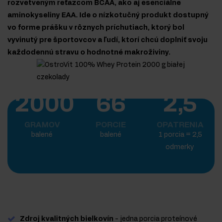
rozvetveným reťazcom BCAA, ako aj esenciálne
aminokyseliny EAA. Ide o nízkotučný produkt dostupný
vo forme prášku v rôznych príchutiach, ktorý bol
vyvinutý pre športovcov a ľudí, ktorí chcú doplniť svoju
každodennú stravu o hodnotné makroživiny.
2000
66
2,5
GRAMOV
PORCIE
OPATRENIA
balené
balené
1 porcia = 2,5
odmerky
Zdroj kvalitných bielkovín
- jedna porcia proteínové