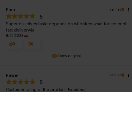
Piotr
verified
5
Super dissolves taste depends on who likes what for me cool
fast delivery👍
8/25/2023
0
0
Show original
Paweł
verified
5
Customer rating of the product:
Excellent
2/3/2026
0
0
Gerda
verified
5