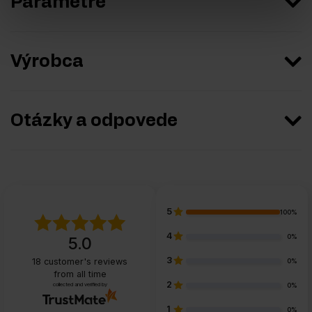
Parametre
Výrobca
Otázky a odpovede
5
100%
4
0%
5.0
3
18
customer's reviews
0%
from all time
2
collected and verified by
0%
1
0%