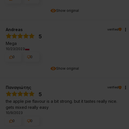
Show original
Andreas
verified
5
Mega
10/23/2023
0
0
Show original
Παναγιώτης
verified
5
the apple pie flavour is a bit strong. but it tastes really nice.
gets mixed really easy
10/9/2023
0
0