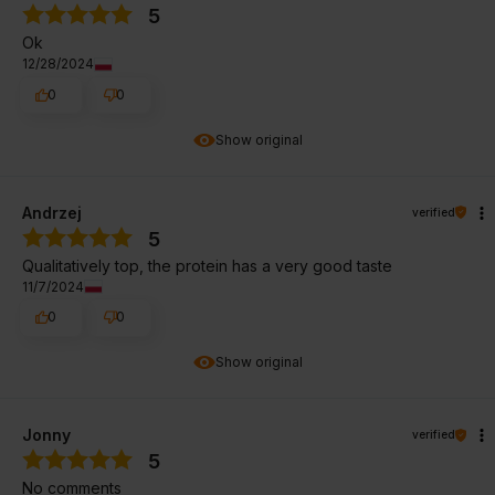
5
Ok
12/28/2024
0
0
Show original
Andrzej
verified
5
Qualitatively top, the protein has a very good taste
11/7/2024
0
0
Show original
Jonny
verified
5
No comments