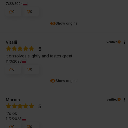
7/22/2024
0
0
Show original
Vitalii
verified
5
It dissolves slightly and tastes great
11/3/2023
0
0
Show original
Marcin
verified
5
It's ok
11/2/2023
0
0