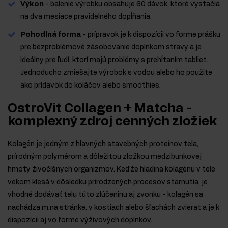
Výkon
- balenie výrobku obsahuje 60 dávok, ktoré vystačia
na dva mesiace pravidelného dopĺňania.
Pohodlná forma
- prípravok je k dispozícii vo forme prášku
pre bezproblémové zásobovanie doplnkom stravy a je
ideálny pre ľudí, ktorí majú problémy s prehĺtaním tabliet.
Jednoducho zmiešajte výrobok s vodou alebo ho použite
ako prídavok do koláčov alebo smoothies.
OstroVit Collagen + Matcha -
komplexný zdroj cenných zložiek
Kolagén je jedným z hlavných stavebných proteínov tela,
prírodným polymérom a dôležitou zložkou medzibunkovej
hmoty živočíšnych organizmov. Keďže hladina kolagénu v tele
vekom klesá v dôsledku prirodzených procesov starnutia, je
vhodné dodávať telu túto zlúčeninu aj zvonku - kolagén sa
nachádza m.na stránke. v kostiach alebo šľachách zvierat a je k
dispozícii aj vo forme výživových doplnkov.