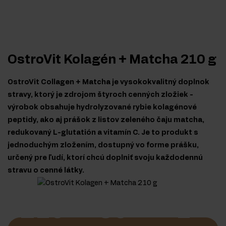
OstroVit Kolagén + Matcha 210 g
OstroVit Collagen + Matcha je vysokokvalitný doplnok
stravy, ktorý je zdrojom štyroch cenných zložiek -
výrobok obsahuje hydrolyzované rybie kolagénové
peptidy, ako aj prášok z listov zeleného čaju matcha,
redukovaný L-glutatión a vitamín C. Je to produkt s
jednoduchým zložením, dostupný vo forme prášku,
určený pre ľudí, ktorí chcú doplniť svoju každodennú
stravu o cenné látky.
210
60
1