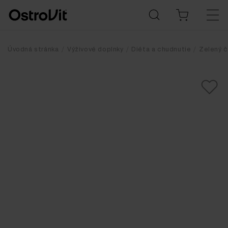
Úvodná stránka
Výživové doplnky
Diéta a chudnutie
Zelený č