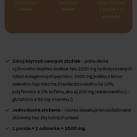
GRAMOV
PORCIE
OPATRENIE
balené
balené
1 porcia = 1
odmerka
Zdroj štyroch cenných zložiek
- jedna dávka
výživového doplnku dodáva telu 2220 mg hydrolyzovaných
rybích kolagénových peptidov, 1000 mg prášku z listov
zeleného čaju Matcha štandardizovaného na 10%
polyfenolov a 1% kofeínu, ako aj 200 mg redukovaného L-
glutatiónu a 80 mg vitamínu C.
Jednoduché zloženie
- vzorec obsahuje len požadované
zlúčeniny bez zbytočných prísad.
1 porcia = 1 odmerka = 3500 mg.