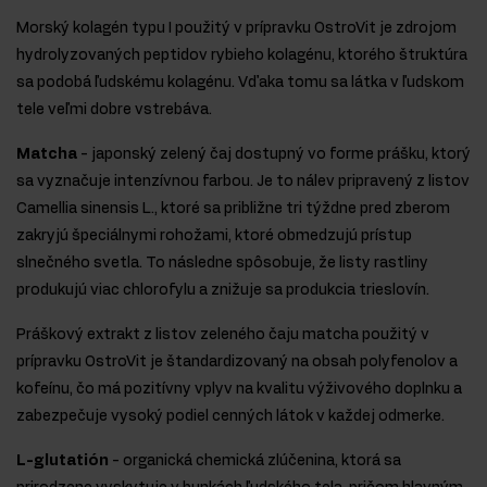
Morský kolagén typu I použitý v prípravku OstroVit je zdrojom
hydrolyzovaných peptidov rybieho kolagénu, ktorého štruktúra
sa podobá ľudskému kolagénu. Vďaka tomu sa látka v ľudskom
tele veľmi dobre vstrebáva.
Matcha
- japonský zelený čaj dostupný vo forme prášku, ktorý
sa vyznačuje intenzívnou farbou. Je to nálev pripravený z listov
Camellia sinensis L., ktoré sa približne tri týždne pred zberom
zakryjú špeciálnymi rohožami, ktoré obmedzujú prístup
slnečného svetla. To následne spôsobuje, že listy rastliny
produkujú viac chlorofylu a znižuje sa produkcia trieslovín.
Práškový extrakt z listov zeleného čaju matcha použitý v
prípravku OstroVit je štandardizovaný na obsah polyfenolov a
kofeínu, čo má pozitívny vplyv na kvalitu výživového doplnku a
zabezpečuje vysoký podiel cenných látok v každej odmerke.
L-glutatión
- organická chemická zlúčenina, ktorá sa