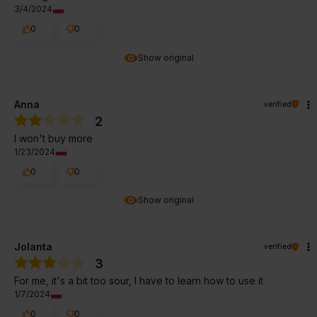
3/4/2024
0
0
Show original
Anna
verified
2
I won't buy more
1/23/2024
0
0
Show original
Jolanta
verified
3
For me, it's a bit too sour, I have to learn how to use it
1/7/2024
0
0