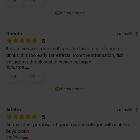
0
0
Show original
Danuta
verified
5
It dissolves well, does not spoil the taste, e.g. of soup or
drinks, it is too early for effects, from the information, fish
collagen is the closest to human collagen
10/6/2025
0
0
Show original
Arletta
verified
5
An excellent proposal of good quality collagen with matcha
buys biotin.
7/8/2025