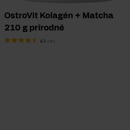
OstroVit Kolagén + Matcha
210 g prírodné
4.3
(
17
)