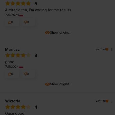
5
A miracle tea, I'm waiting for the results
7/9/2024
0
0
Show original
Mariusz
verified
4
good
7/5/2024
0
0
Show original
Wiktoria
verified
4
Quite good