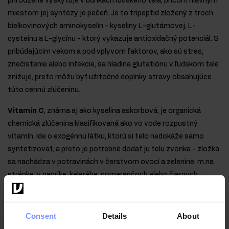
prirodzene vyskytuje v bunkách ľudského tela, pričom hlavným
miestom jej syntézy je pečeň. Je to tripeptid zložený z troch
bielkovinových aminokyselín - kyseliny L-glutámovej, L-
cysteínu a L-glycínu - ktorý vykazuje antioxidačný potenciál. S
pribúdajúcim vekom a pod vplyvom faktorov, ako sú stres,
znečistenie alebo infekcie, sa hladina glutatiónu v ľudskom tele
znižuje, preto môžu byť užitočné doplnky stravy obsahujúce
túto cennú zlúčeninu.
Vitamín C
, známa aj ako kyselina askorbová, je organická
chemická zlúčenina klasifikovaná ako vo vode rozpustný
vitamín. Ide o exogénnu látku, ktorú si telo nedokáže samo
syntetizovať, a preto je potrebné dodať ju telu zvonka - zložka
sa nachádza v potravinách v čerstvom ovocí a zelenine, m.na
stránke. v paprike, kalerábe, pomarančoch alebo čiernych
ríbezliach, ako aj v potravinových doplnkoch.
Vlastnosti zložiek obsiahnutých
Consent
Details
About
v prípravku OstroVit Collagen +