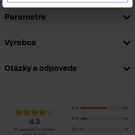
Parametre
Výrobca
Otázky a odpovede
5
65%
4
18%
4.3
3
17
customer's reviews
6%
from all time