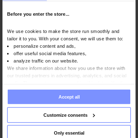
Matcha
Before you enter the store...
Vitamín C
pomáha pri správnej tvorbe kolagénu, ktorý
zabezpečuje správne fungovanie ciev, kostí, chrupaviek a
We use cookies to make the store run smoothly and
ďasien, zubov a pokožky. Okrem toho prispieva k primeranému
tailor it to you. With your consent, we will use them to:
energetickému metabolizmu a pomáha udržiavať optimálne
personalize content and ads,
psychické funkcie. Kyselina L-askorbová tiež podporuje
offer useful social media features,
normálne fungovanie nervového a imunitného systému a
analyze traffic on our website.
prispieva k zníženiu pocitu únavy a vyčerpania a pomáha chrániť
We share information about how you use the store with
bunky pred oxidačným stresom.
our trusted partners in advertising, analytics, and social
media. These partners may combine this data with other
information you have provided to them or that they have
Accept all
collected when you use their services. Do you agree?
Návod na použitie
Customize consents
Výživové informácie
Only essential