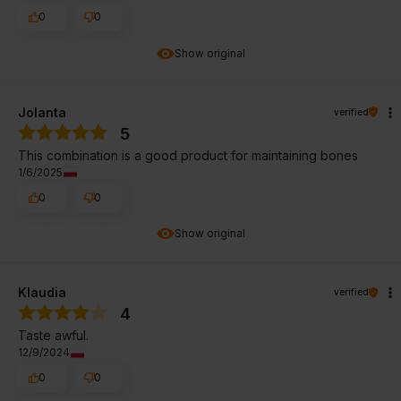
0
0
Show original
Jolanta
verified
5
This combination is a good product for maintaining bones
1/6/2025
0
0
Show original
Klaudia
verified
4
Taste awful.
12/9/2024
0
0