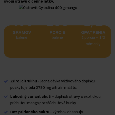
svoju stravu o cenné látky.
400
133
1/2
GRAMOV
PORCIE
OPATRENIA
balené
balené
1 porcia = 1/2
odmerky
Zdroj citrulínu
- jedna dávka výživového doplnku
poskytuje telu 2790 mg citrulín malátu.
Lahodný variant chuti
- doplnok stravy s exotickou
príchuťou manga poteší chuťové bunky.
Bez pridaného cukru
- výrobok obsahuje