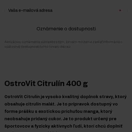
Vaša e-mailová adresa
Oznámenie o dostupnosti
Aktiváciou oznámenia súhlasíte s tým, že vám môžeme zaslať informácie o
opätovnej dostupnosti tohto tovaru iba raz.
OstroVit Citrulín 400 g
OstroVit Citrulín je vysoko kvalitný doplnok stravy, ktorý
obsahuje citrulín malát. Je to prípravok dostupný vo
forme prášku s exotickou príchuťou manga, ktorý
neobsahuje pridaný cukor. Je to produkt určený pre
športovcov a fyzicky aktívnych ľudí, ktorí chcú doplniť