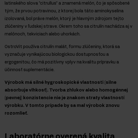
latinského slova "citrullus" a znamená melón, čo je spôsobené
tým, že prvou potravinou, z ktorej bola táto aminokyselina
izolovaná, bol práve melón, ktorý je hlavným zdrojom tejto
zlúčeniny v ľudskej strave. Okrem toho sa citrulín nachádza aj v
melónoch, tekviciach alebo uhorkách.
OstroVit používa citrulín malát, formu zlúčeniny, ktorá sa
vyznačuje vynikajúcou biologickou dostupnosťou a
ergogenitou, čo má pozitívny vplyv na kvalitu prípravku a
účinnosť suplementácie.
Výrobok má silné hygroskopické vlastnosti (silne
absorbuje vlhkosť). Tvorba zhlukov alebo homogénnej
(pevnej) konzistencie nie je znakom straty vlastností
výrobku. V tomto prípade by sa mal výrobok znovu
rozomlieť.
Laboratórne overená kvalita