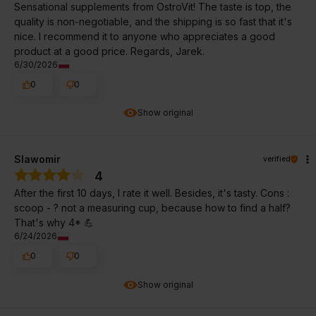
Sensational supplements from OstroVit! The taste is top, the
quality is non-negotiable, and the shipping is so fast that it's
nice. I recommend it to anyone who appreciates a good
product at a good price. Regards, Jarek.
6/30/2026
0
0
Show original
Slawomir
verified
4
After the first 10 days, I rate it well. Besides, it's tasty. Cons :
scoop - ? not a measuring cup, because how to find a half?
That's why 4* 💪
6/24/2026
0
0
Show original