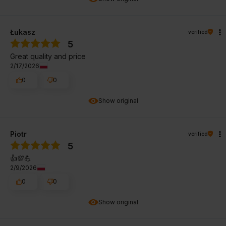
Łukasz
verified
5
Great quality and price
2/17/2026
0
0
Show original
Piotr
verified
5
👍️💯💪
2/9/2026
0
0
Show original