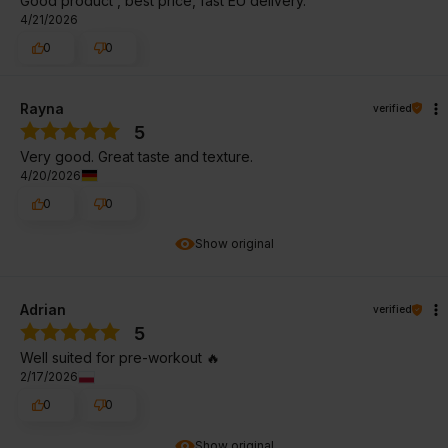
Good product , best price, fast EU delivery.
4/21/2026
0
0
Rayna
verified
5
Very good. Great taste and texture.
4/20/2026
0
0
Show original
Adrian
verified
5
Well suited for pre-workout 🔥
2/17/2026
0
0
Show original