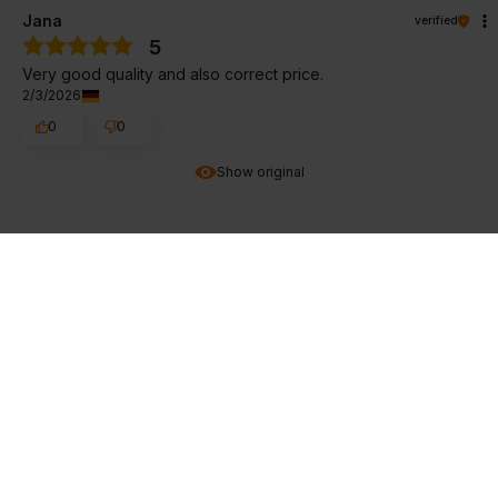
Jana
verified
5
Very good quality and also correct price.
2/3/2026
0
0
Show original
Tomasz
verified
5
I was positively surprised by the taste, very good ! It works
best by taking two scoops before training. And the price is
good - I have no reservations, good product.
1/30/2026
0
0
Show original