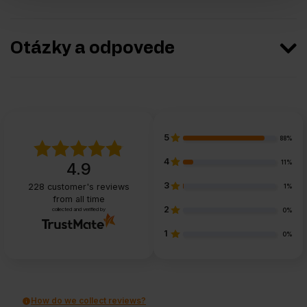
Otázky a odpovede
5
88%
4
11%
4.9
3
228
customer's reviews
1%
from all time
2
collected and verified by
0%
1
0%
How do we collect reviews?