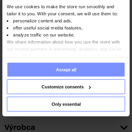
OstroVit Citrulín - Mikrobiologický test 17.04.2024
We use cookies to make the store run smoothly and
tailor it to you. With your consent, we will use them to:
OstroVit Citrulín - Testovanie obsahu ťažkých kovov
personalize content and ads,
15.04.2024
offer useful social media features,
analyze traffic on our website.
We share information about how you use the store with
our trusted partners in advertising, analytics, and social
Návod na použitie
media. These partners may combine this data with other
information you have provided to them or that they have
Accept all
collected when you use their services. Do you agree?
Výživové informácie
Customize consents
Parametre
Only essential
Výrobca