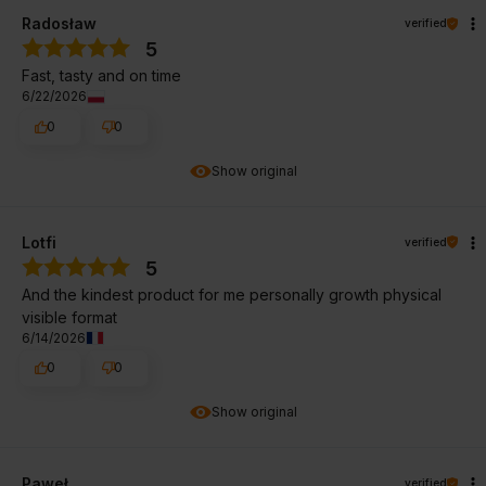
Radosław
verified
5
Fast, tasty and on time
6/22/2026
0
0
Show original
Lotfi
verified
5
And the kindest product for me personally growth physical
visible format
6/14/2026
0
0
Show original
Paweł
verified