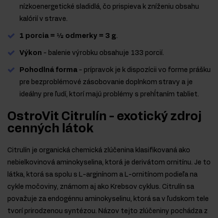
nízkoenergetické sladidlá, čo prispieva k zníženiu obsahu
kalórií v strave.
1 porcia = ½ odmerky = 3 g
.
Výkon
- balenie výrobku obsahuje 133 porcií.
Pohodlná forma
- prípravok je k dispozícii vo forme prášku
pre bezproblémové zásobovanie doplnkom stravy a je
ideálny pre ľudí, ktorí majú problémy s prehĺtaním tabliet.
OstroVit Citrulín - exotický zdroj
cenných látok
Citrulín je organická chemická zlúčenina klasifikovaná ako
nebielkovinová aminokyselina, ktorá je derivátom ornitínu. Je to
látka, ktorá sa spolu s L-arginínom a L-ornitínom podieľa na
cykle močoviny, známom aj ako Krebsov cyklus. Citrulín sa
považuje za endogénnu aminokyselinu, ktorá sa v ľudskom tele
tvorí prirodzenou syntézou. Názov tejto zlúčeniny pochádza z