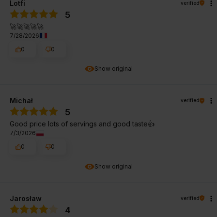
Lotfi
verified
5
🚀🚀🚀🚀🚀
7/28/2026
0
0
Show original
Michał
verified
5
Good price lots of servings and good taste👍️
7/3/2026
0
0
Show original
Jarosław
verified
4