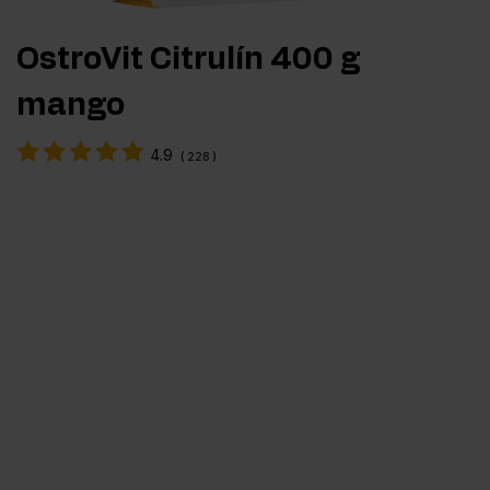
OstroVit Citrulín 400 g
mango
4.9
(
228
)