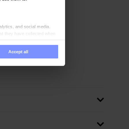
lne testované v
kvalitu.
alytics, and social media.
at they have collected when
Accept all