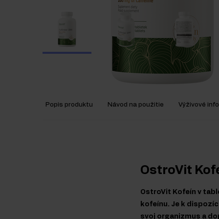
Popis produktu
Návod na použitie
Výživové inf
OstroVit Kof
OstroVit Kofeín v tab
kofeínu. Je k dispozíc
svoj organizmus a dop