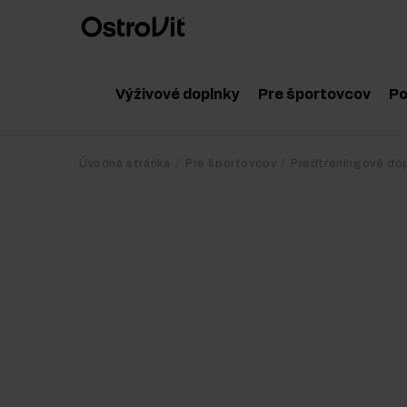
Výživové doplnky
Pre športovcov
Po
Adaptogény
Príslušenstvo
Úvodná stránka
Pre športovcov
Predtréningové dop
Vitamíny
Aminokyseliny
Minerály
Hormonálne bo
Zdravé tuky
Kreatín
Diéta a chudnutie
Proteínové dop
Detox
Poregenačné d
Ochrana a regenerácia kĺbov a kostí
Predtréningové