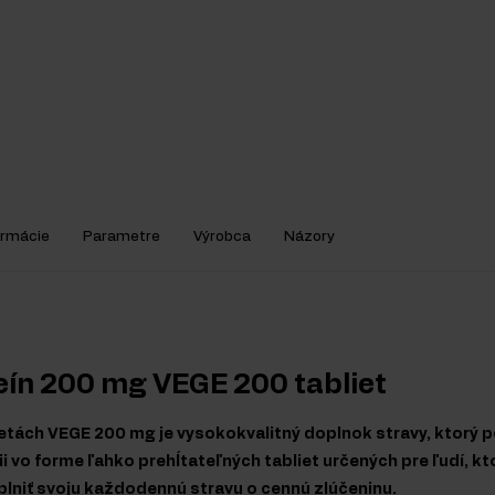
ormácie
Parametre
Výrobca
Názory
eín 200 mg VEGE 200 tabliet
letách VEGE 200 mg je vysokokvalitný doplnok stravy, ktorý p
ii vo forme ľahko prehĺtateľných tabliet určených pre ľudí, kt
lniť svoju každodennú stravu o cennú zlúčeninu.