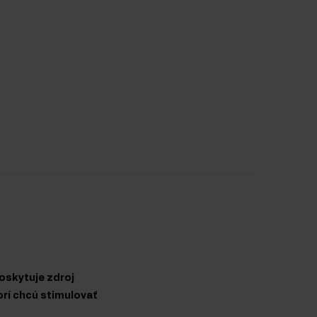
oskytuje zdroj
orí chcú stimulovať