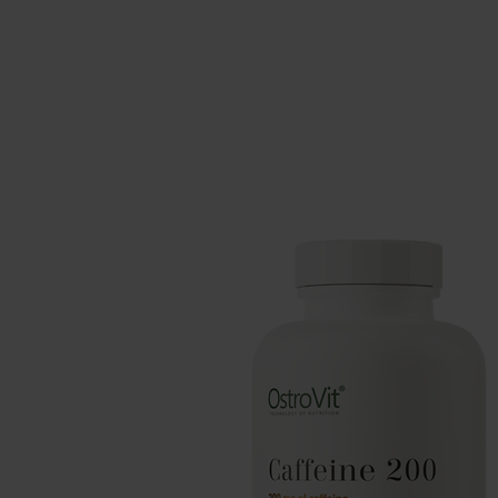
Spánok
Gainer
Antioxidanty
Sacharidy
Energia
Doplnky pre b
Zdravie
Resveratrol
Doplnky pre vegánov