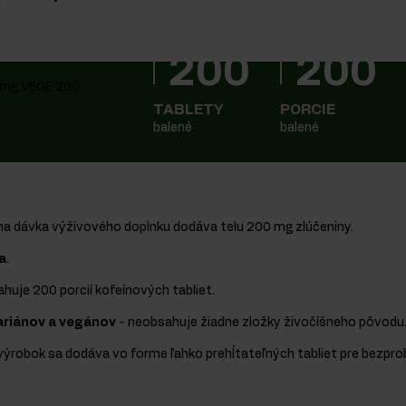
200
200
TABLETY
PORCIE
balené
balené
na dávka výživového doplnku dodáva telu 200 mg zlúčeniny.
a
.
ahuje 200 porcií kofeínových tabliet.
riánov a vegánov
- neobsahuje žiadne zložky živočíšneho pôvodu
výrobok sa dodáva vo forme ľahko prehĺtateľných tabliet pre bezp