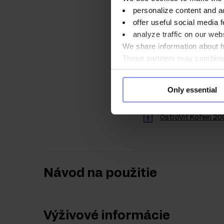
personalize content and a
V starostlivosti o zd
offer useful social media f
nezávislom akreditova
analyze traffic on our webs
We share information about ho
These partners may combine t
you use their services. Do y
Only essential
OstroVit Kofeín 20
OstroVit Kofein 2
Návod na použitie
Výživové informácie