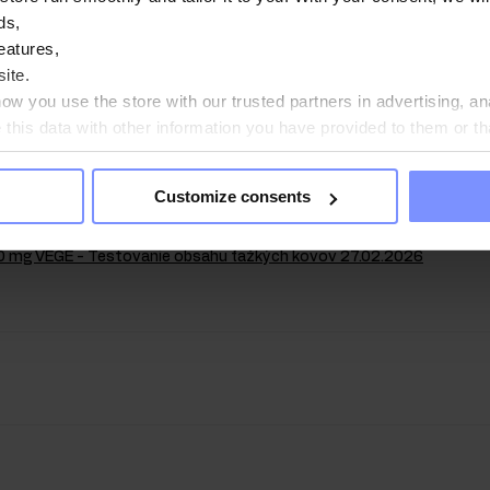
ds,
ravie našich zákazníkov sú produkty, ktoré vyrábame, pravide
eatures,
nom laboratóriu, aby sme zabezpečili a zachovali najvyššiu 
ite.
w you use the store with our trusted partners in advertising, an
his data with other information you have provided to them or th
ou agree?
Customize consents
0 mg VEGE - Mikrobiologický test 02.03.2026
00 mg VEGE - Testovanie obsahu ťažkých kovov 27.02.2026