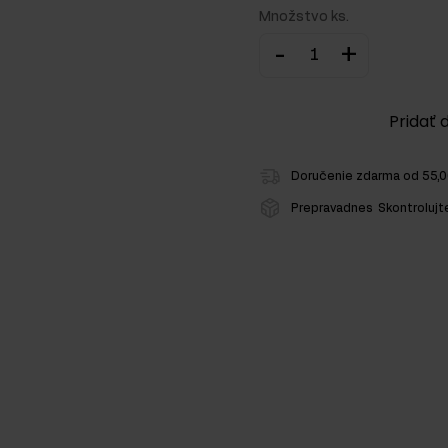
Množstvo ks.
-
+
Pridať 
ežcov
Doručenie zdarma od 55,
Prepravadnes
Skontrolujt