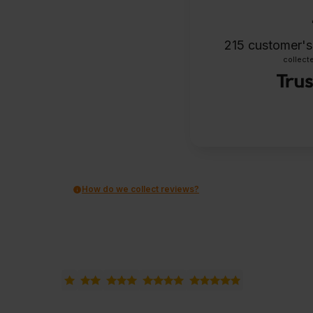
215
customer's
collecte
How do we collect reviews?