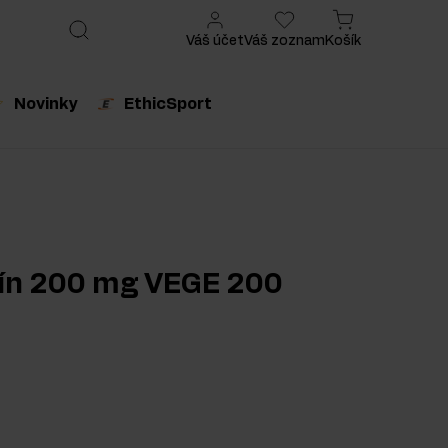
Váš účet
Váš zoznam
Košík
Novinky
EthicSport
produkt
Odporúčaný produkt
eín 200 mg VEGE 200