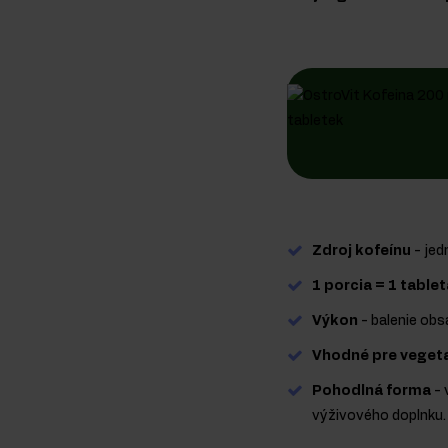
Zdroj kofeínu
- jed
1 porcia = 1 tablet
Výkon
- balenie obs
Vhodné pre vegeta
Pohodlná forma
- 
výživového doplnku.