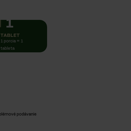
1
TABLET
1 porcia = 1
tableta
.
roblémové podávanie