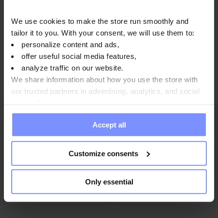
Výrobca
We use cookies to make the store run smoothly and
tailor it to you. With your consent, we will use them to:
personalize content and ads,
Otázky a odpovede
offer useful social media features,
analyze traffic on our website.
We share information about how you use the store with
our trusted partners in advertising, analytics, and social
media. These partners may combine this data with other
information you have provided to them or that they have
5
97%
Accept all
collected when you use their services. Do you agree?
4
3%
5.0
3
Customize consents
65
customer's reviews
0%
from all time
2
collected and verified by
0%
Only essential
1
0%