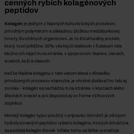
cenných rybích kolagénových
peptidov
Kolagén
je jedným z hlavných kulturistických proteínov,
prírodným polymérom a základnou zložkou medzibunkovej
hmoty živočíšnych organizmov. Je to štrukturálny proteín,
ktorý tvorí približne. 30% všetkých bielkovín v ľudskom tele.
Možno ich nájsť m.na stránke. v spojivovom tkanive, cievach,
svaloch, koži a vlasoch.
Keďže hladina kolagénu v tele vekom klesá v dôsledku
prirodzených procesov starnutia, je vhodné dodávať ho telu aj
zvonku - kolagén sa nachádza m.na stránke. v kostiach alebo
šľachách zvierat a je k dispozícii aj vo forme výživových
doplnkov.
Morský kolagén typu I použitý v prípravku OstroVit je zdrojom
hydrolyzovaných peptidov rybieho kolagénu, ktorých štruktúra
sa podobá kolagén človek. Vďaka tomu sa látka vyznačuje