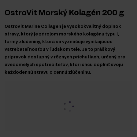
OstroVit Morský Kolagén 200 g
OstroVit Marine Collagen je vysokokvalitný doplnok
stravy, ktorý je zdrojom morského kolagénu typu I,
formy zlúčeniny, ktorá sa vyznačuje vynikajúcou
vstrebateľnosťou v ľudskom tele. Je to práškový
prípravok dostupný v rôznych príchutiach, určený pre
uvedomelých spotrebiteľov, ktorí chcú doplniť svoju
každodennú stravu o cennú zlúčeninu.