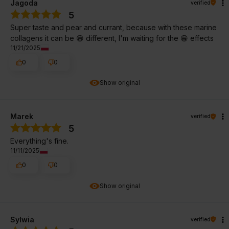
Jagoda
verified
5
Super taste and pear and currant, because with these marine
collagens it can be 😁 different, I'm waiting for the 😁 effects
11/21/2025
0
0
Show original
Marek
verified
5
Everything's fine.
11/11/2025
0
0
Show original
Sylwia
verified