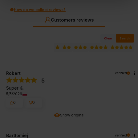
How do we collect reviews?
Customers reviews
Clear
Search
Robert
verified
5
Super 💪
5/5/2026
0
0
Show original
Bartłomiej
verified