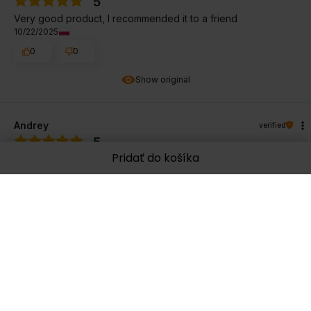
5
Very good product, I recommended it to a friend
10/22/2025
0
0
Show original
Andrey
verified
5
Pridať do košíka
It works!
10/3/2025
0
0
Show original
Agnieszka
verified
5
Easy to dissolve, efficient packaging, pear👍️ flavor