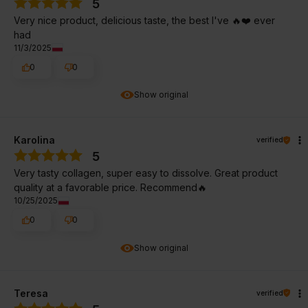
5
Very nice product, delicious taste, the best I've 🔥❤️ ever
had
11/3/2025
0
0
Show original
Karolina
verified
5
Very tasty collagen, super easy to dissolve. Great product
quality at a favorable price. Recommend🔥
10/25/2025
0
0
Show original
Teresa
verified