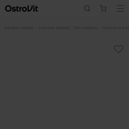
Úvodná stránka
Výživové doplnky
Antioxidanty
Doplnky pre ž