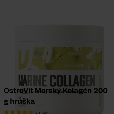
OstroVit Morský Kolagén 200
g hruška
5.0
(
65
)