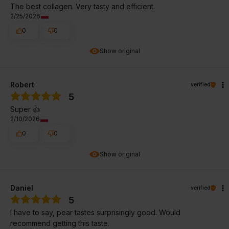
The best collagen. Very tasty and efficient.
2/25/2026
0
0
Show original
Robert
verified
5
Super 👍
2/10/2026
0
0
Show original
Daniel
verified
5
I have to say, pear tastes surprisingly good. Would
recommend getting this taste.