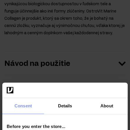
vynikajúcou biologickou dostupnosťou v ľudskom tele a
funguje účinnejšie ako iné formy zlúčeniny. OstroVit Marine
Collagen je produkt, ktorý sa okrem toho, že je bohatý na
cennú zložku, vyznačuje aj výnimočnou chuťou, vďaka ktorej je
lahodným a cenným doplnkom vašej každodennej stravy.
Návod na použitie
Výživové informácie
Consent
Details
About
Parametre
Before you enter the store...