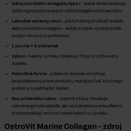
Zdroj morského kolagénu typu I
- jedna dávka obsahuje
2200 mg hydrolyzovaných rybích kolagénových peptidov.
Lahodné varianty chutí
- príchuť čiernych ríbezlí, hrušiek
alebo prírodného kolagénu - každý si nájde výrobok podľa
svojich chuťových preferencií.
1 porcia = 5 odmeriek
.
Výkon
- balenie výrobku obsahuje 76 porcií výživového
doplnku.
Pohodlná forma
- práškové zloženie umožňuje
bezproblémový prísun produktu, najmä pre ľudí, ktorí majú
problémy s prehĺtaním tabliet.
Bez pridaného cukru
- doplnok stravy obsahuje
nízkoenergetické sladidlá, ako sú sukralóza a acesulfam K,
ktoré pomáhajú znižovať obsah kalórií vo výrobku.
OstroVit Marine Collagen - zdroj