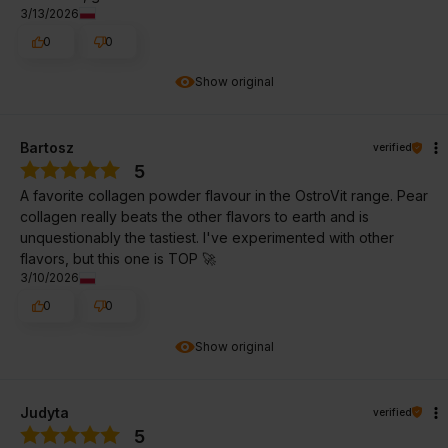
3/13/2026
0
0
Show original
Bartosz
verified
5
A favorite collagen powder flavour in the OstroVit range. Pear
collagen really beats the other flavors to earth and is
unquestionably the tastiest. I've experimented with other
flavors, but this one is TOP 🚀
3/10/2026
0
0
Show original
Judyta
verified
5