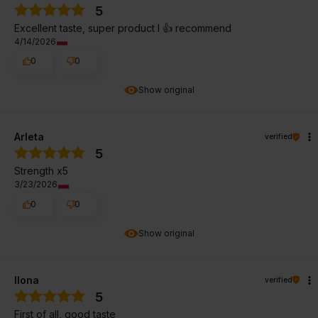
5
Excellent taste, super product I 👍 recommend
4/14/2026
0
0
Show original
Arleta
verified
5
Strength x5
3/23/2026
0
0
Show original
Ilona
verified
5
First of all, good taste