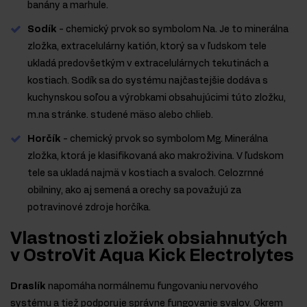
banány a marhule.
Sodík
- chemický prvok so symbolom Na. Je to minerálna
zložka, extracelulárny katión, ktorý sa v ľudskom tele
ukladá predovšetkým v extracelulárnych tekutinách a
kostiach. Sodík sa do systému najčastejšie dodáva s
kuchynskou soľou a výrobkami obsahujúcimi túto zložku,
m.na stránke. studené mäso alebo chlieb.
Horčík
- chemický prvok so symbolom Mg. Minerálna
zložka, ktorá je klasifikovaná ako makroživina. V ľudskom
tele sa ukladá najmä v kostiach a svaloch. Celozrnné
obilniny, ako aj semená a orechy sa považujú za
potravinové zdroje horčíka.
Vlastnosti zložiek obsiahnutých
v OstroVit Aqua Kick Electrolytes
Draslík
napomáha normálnemu fungovaniu nervového
systému a tiež podporuje správne fungovanie svalov. Okrem