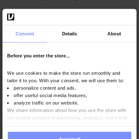
OstroVit Aqua Kick Elektrolyty - Mikrobiologický test
20.04.2026
Consent
Details
About
OstroVit Aqua Kick Elektrolyty - Mikrobiologický test
23.03.2026
OstroVit Aqua Kick Elektrolyty - Testovanie obsahu
Before you enter the store...
ťažkých kovov 19.03.2026
We use cookies to make the store run smoothly and
OstroVit Aqua Kick Elektrolyty - Mikrobiologický test
tailor it to you. With your consent, we will use them to:
13.11.2025
personalize content and ads,
OstroVit Aqua Kick Elektrolyty - Testovanie obsahu
offer useful social media features,
ťažkých kovov 06.11.2025
analyze traffic on our website.
We share information about how you use the store with
OstroVit Aqua Kick Elektrolyty - Test obsahu draslíka
our trusted partners in advertising, analytics, and social
22.05.2024
media. These partners may combine this data with other
OstroVit Aqua Kick Elektrolyty - Test obsahu horčíka
information you have provided to them or that they have
22.05.2024