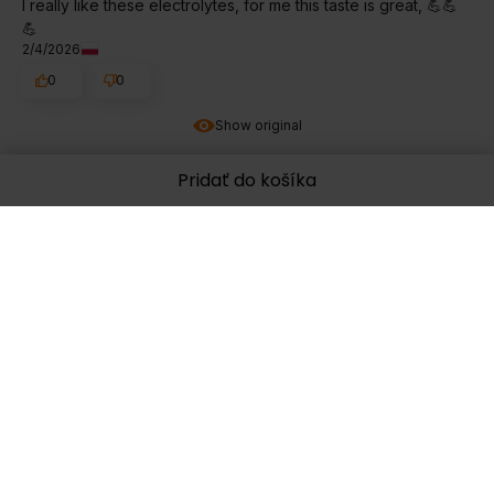
I really like these electrolytes, for me this taste is great, 💪💪
💪
2/4/2026
0
0
Show original
Pridať do košíka
Croitor
verified
5
Imi place, voi mai lua.
1/27/2026
0
0
Ludivine
verified
2
Way too sweet. The measure is 1 spoon for 1.5L of water
which can make it not an easy use if you don't have
bison/shaker.
1/22/2026