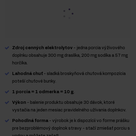
Zdroj cenných elektrolytov
- jedna porcia výživového
doplnku obsahuje 300 mg draslíka, 200 mg sodíka a 57 mg
horčíka.
Lahodná chuť
- sladká broskyňová chuťová kompozícia
poteší chuťové bunky.
1 porcia = 1 odmerka = 10 g
.
Výkon
- balenie produktu obsahuje 30 dávok, ktoré
vystačia na jeden mesiac pravidelného užívania doplnkov.
Pohodlná forma
- výrobok je k dispozícii vo forme prášku
pre bezproblémový doplnok stravy - stačí zmiešať porciu s