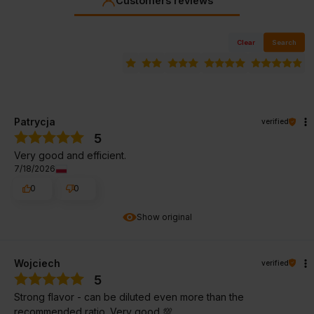
Customers reviews
Clear
Search
Patrycja
verified
5
Very good and efficient.
7/18/2026
0
0
Show original
Wojciech
verified
5
Strong flavor - can be diluted even more than the
recommended ratio. Very good 💯