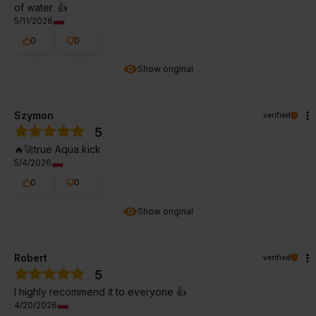
of water. 👍️
5/11/2026
0
0
Show original
Szymon
verified
5
🔥🚀true Aqua kick
5/4/2026
0
0
Show original
Robert
verified
5
I highly recommend it to everyone 👍️
4/20/2026