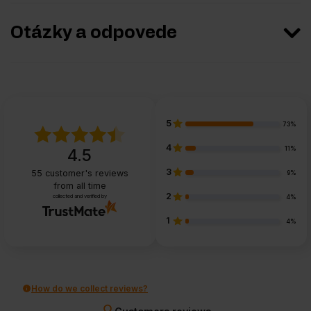
Otázky a odpovede
5
73%
4
11%
4.5
3
55
customer's reviews
9%
from all time
2
collected and verified by
4%
1
4%
How do we collect reviews?