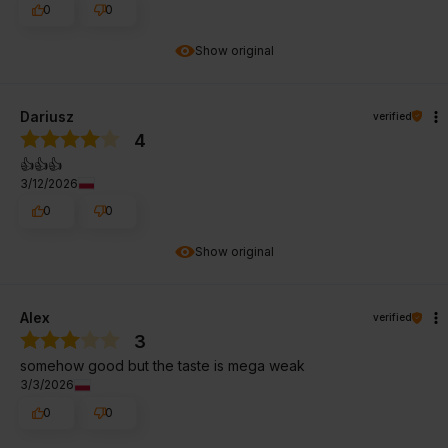
0
0
Show original
Dariusz
verified
4
👍️👍️👍️
3/12/2026
0
0
Show original
Alex
verified
3
somehow good but the taste is mega weak
3/3/2026
0
0