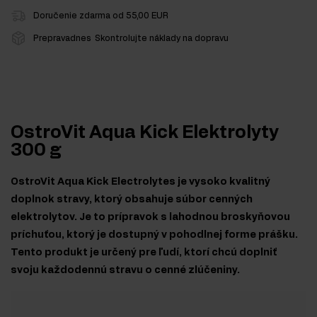
Doručenie zdarma od 55,00 EUR
Prepravadnes
Skontrolujte náklady na dopravu
OstroVit Aqua Kick Elektrolyty
300 g
OstroVit Aqua Kick Electrolytes je vysoko kvalitný
doplnok stravy, ktorý obsahuje súbor cenných
elektrolytov. Je to prípravok s lahodnou broskyňovou
príchuťou, ktorý je dostupný v pohodlnej forme prášku.
Tento produkt je určený pre ľudí, ktorí chcú doplniť
svoju každodennú stravu o cenné zlúčeniny.