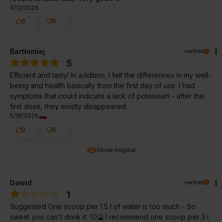
6/12/2026
0
0
Bartłomiej
verified
5
Efficient and tasty! In addition, I felt the differences in my well-
being and health basically from the first day of use. I had
symptoms that could indicate a lack of potassium - after the
first dose, they mostly disappeared.
5/18/2026
0
0
Show original
Dawid
verified
1
Suggested One scoop per 1.5 l of water is too much - So
sweet you can't drink it. 🤢🤮 I recommend one scoop per 3 l