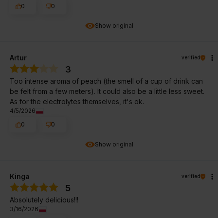
0
0
Show original
Artur
verified
3
Too intense aroma of peach (the smell of a cup of drink can
be felt from a few meters). It could also be a little less sweet.
As for the electrolytes themselves, it's ok.
4/5/2026
0
0
Show original
Kinga
verified
5
Absolutely delicious!!!
3/16/2026