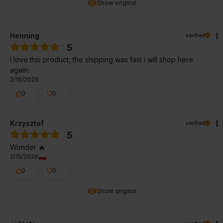
Show original
Henning
verified
5
I love this product, the shipping was fast i will shop here
again.
2/16/2026
0
0
Krzysztof
verified
5
Wonder 🔥
2/15/2026
0
0
Show original