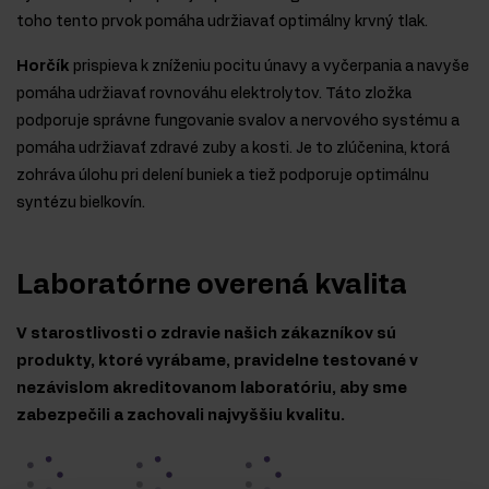
toho tento prvok pomáha udržiavať optimálny krvný tlak.
Horčík
prispieva k zníženiu pocitu únavy a vyčerpania a navyše
pomáha udržiavať rovnováhu elektrolytov. Táto zložka
podporuje správne fungovanie svalov a nervového systému a
pomáha udržiavať zdravé zuby a kosti. Je to zlúčenina, ktorá
zohráva úlohu pri delení buniek a tiež podporuje optimálnu
syntézu bielkovín.
Laboratórne overená kvalita
V starostlivosti o zdravie našich zákazníkov sú
produkty, ktoré vyrábame, pravidelne testované v
nezávislom akreditovanom laboratóriu, aby sme
zabezpečili a zachovali najvyššiu kvalitu.