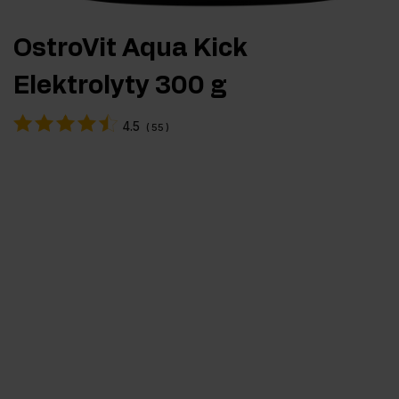
OstroVit Aqua Kick
Elektrolyty 300 g
4.5
(
55
)