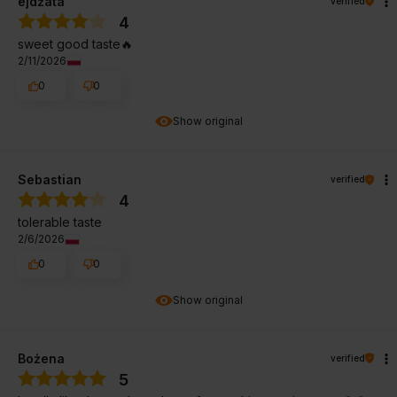
ejdżata
verified
4
sweet good taste🔥
2/11/2026
0
0
Show original
Sebastian
verified
4
tolerable taste
2/6/2026
0
0
Show original
Bożena
verified
5