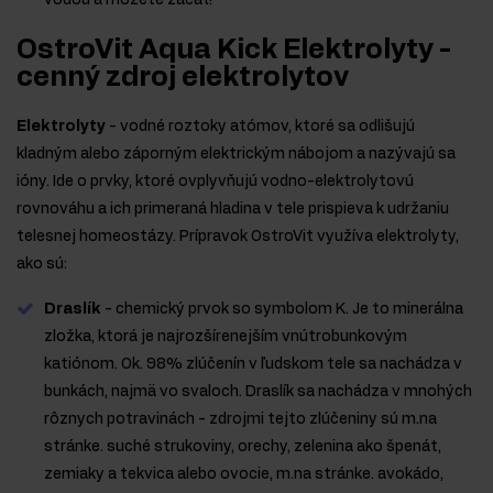
vodou a môžete začať!
OstroVit Aqua Kick Elektrolyty -
cenný zdroj elektrolytov
Elektrolyty
- vodné roztoky atómov, ktoré sa odlišujú
kladným alebo záporným elektrickým nábojom a nazývajú sa
ióny. Ide o prvky, ktoré ovplyvňujú vodno-elektrolytovú
rovnováhu a ich primeraná hladina v tele prispieva k udržaniu
telesnej homeostázy. Prípravok OstroVit využíva elektrolyty,
ako sú:
Draslík
- chemický prvok so symbolom K. Je to minerálna
zložka, ktorá je najrozšírenejším vnútrobunkovým
katiónom. Ok. 98% zlúčenín v ľudskom tele sa nachádza v
bunkách, najmä vo svaloch. Draslík sa nachádza v mnohých
rôznych potravinách - zdrojmi tejto zlúčeniny sú m.na
stránke. suché strukoviny, orechy, zelenina ako špenát,
zemiaky a tekvica alebo ovocie, m.na stránke. avokádo,