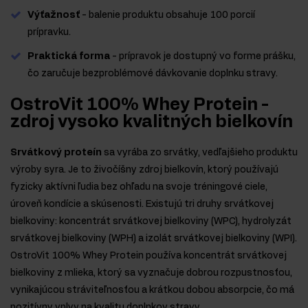
Výťažnosť
- balenie produktu obsahuje 100 porcií
prípravku.
Praktická forma
- prípravok je dostupný vo forme prášku,
čo zaručuje bezproblémové dávkovanie doplnku stravy.
OstroVit 100% Whey Protein -
zdroj vysoko kvalitných bielkovín
Srvátkový proteín
sa vyrába zo srvátky, vedľajšieho produktu
výroby syra. Je to živočíšny zdroj bielkovín, ktorý používajú
fyzicky aktívni ľudia bez ohľadu na svoje tréningové ciele,
úroveň kondície a skúsenosti. Existujú tri druhy srvátkovej
bielkoviny: koncentrát srvátkovej bielkoviny (WPC), hydrolyzát
srvátkovej bielkoviny (WPH) a izolát srvátkovej bielkoviny (WPI).
OstroVit 100% Whey Protein používa koncentrát srvátkovej
bielkoviny z mlieka, ktorý sa vyznačuje dobrou rozpustnosťou,
vynikajúcou stráviteľnosťou a krátkou dobou absorpcie, čo má
pozitívny vplyv na kvalitu doplnkov stravy.