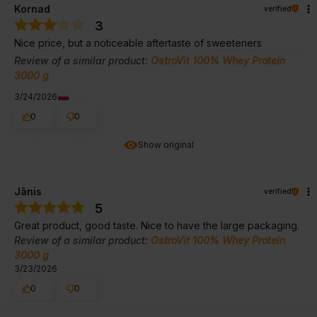
Kornad
verified
3
Nice price, but a noticeable aftertaste of sweeteners
Review of a similar product:
OstroVit 100% Whey Protein
3000 g
3/24/2026
0
0
Show original
Jānis
verified
5
Great product, good taste. Nice to have the large packaging.
Review of a similar product:
OstroVit 100% Whey Protein
3000 g
3/23/2026
0
0