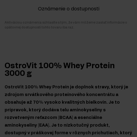
Oznámenie o dostupnosti
Aktiváciou oznámenia súhlasíte s tým, že vám môžeme zaslať informácie o
opätovnej dostupnosti tohto tovaru iba raz.
OstroVit 100% Whey Protein
3000 g
OstroVit 100% Whey Protein je doplnok stravy, ktorý je
zdrojom srvátkového proteínového koncentrátu a
obsahuje až 70% vysoko kvalitných bielkovín. Je to
prípravok, ktorý dodáva telu aminokyseliny s
rozvetveným reťazcom (BCAA) a esenciálne
aminokyseliny (EAA). Je to nízkotučný produkt,
dostupný v práškovej forme v rôznych príchutiach, ktorý