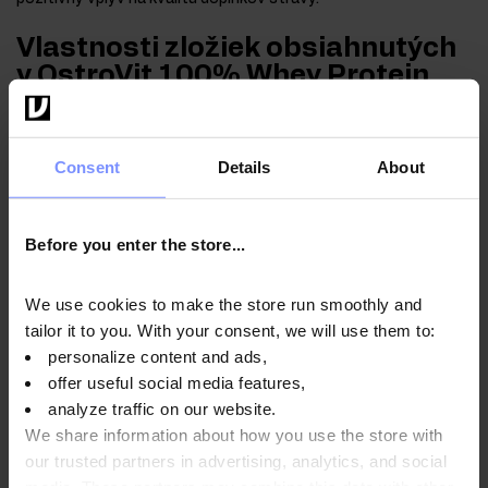
Vlastnosti zložiek obsiahnutých
v OstroVit 100% Whey Protein
Proteín
prispieva k rastu svalovej hmoty a pomáha udržiavať
svalovú hmotu, ako aj podporuje udržanie zdravých kostí.
Consent
Details
About
Before you enter the store...
Návod na použitie
We use cookies to make the store run smoothly and
tailor it to you. With your consent, we will use them to:
Výživové informácie
personalize content and ads,
offer useful social media features,
analyze traffic on our website.
We share information about how you use the store with
Parametre
our trusted partners in advertising, analytics, and social
media. These partners may combine this data with other