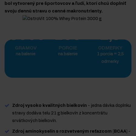
bol vytvorený pre športovcov a ľudí, ktorí chcú doplniť
svoju dennú stravu o cenné makronutrienty.
3000
100
2,5
GRAMOV
PORCIE
ODMERKY
na balenie
na balenie
1 porcia = 2,5
odmerky
Zdroj vysoko kvalitných bielkovín
- jedna dávka doplnku
stravy dodáva telu 21 g bielkovín z koncentrátu
srvátkových bielkovín.
Zdroj aminokyselín s rozvetveným reťazcom (BCAA)
-