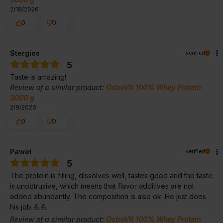
2/18/2026
0
0
Stergios
verified
5
Taste is amazing!
Review of a similar product:
OstroVit 100% Whey Protein
3000 g
2/9/2026
0
0
Paweł
verified
5
The protein is filling, dissolves well, tastes good and the taste
is unobtrusive, which means that flavor additives are not
added abundantly. The composition is also ok. He just does
his job 💪💪
Review of a similar product:
OstroVit 100% Whey Protein