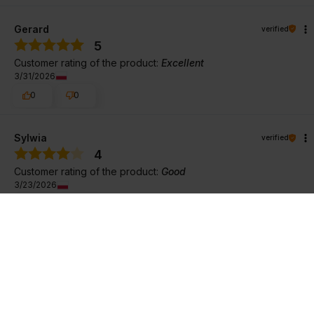
Gerard
verified
5
Customer rating of the product:
Excellent
3/31/2026
0
0
Sylwia
verified
4
Customer rating of the product:
Good
3/23/2026
0
0
Dmitrijs
verified
5
Customer rating of the product:
Excellent
3/19/2026
0
0