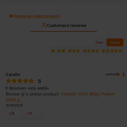
How do we collect reviews?
Customers reviews
Clear
Search
Catalin
verified
5
It dissolves very well👍️
Review of a similar product:
OstroVit 100% Whey Protein
3000 g
3/28/2026
0
0