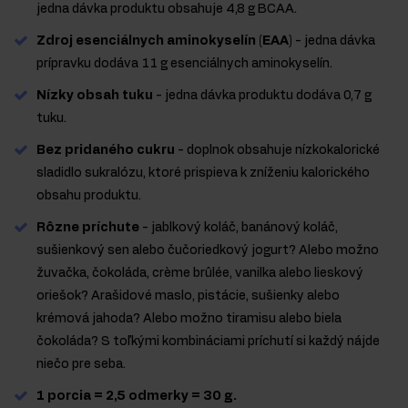
jedna dávka produktu obsahuje 4,8 g BCAA.
Zdroj esenciálnych aminokyselín (EAA)
- jedna dávka
prípravku dodáva 11 g esenciálnych aminokyselín.
Nízky obsah tuku
- jedna dávka produktu dodáva 0,7 g
tuku.
Bez pridaného cukru
- doplnok obsahuje nízkokalorické
sladidlo sukralózu, ktoré prispieva k zníženiu kalorického
obsahu produktu.
Rôzne príchute
- jablkový koláč, banánový koláč,
sušienkový sen alebo čučoriedkový jogurt? Alebo možno
žuvačka, čokoláda, crème brûlée, vanilka alebo lieskový
oriešok? Arašidové maslo, pistácie, sušienky alebo
krémová jahoda? Alebo možno tiramisu alebo biela
čokoláda? S toľkými kombináciami príchutí si každý nájde
niečo pre seba.
1 porcia = 2,5 odmerky = 30 g.