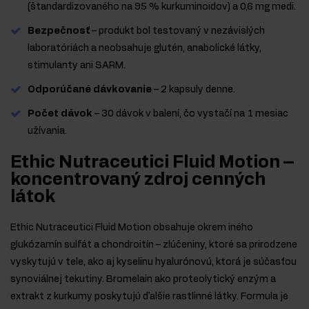
(štandardizovaného na 95 % kurkuminoidov) a 0,6 mg medi.
Bezpečnosť
– produkt bol testovaný v nezávislých
laboratóriách a neobsahuje glutén, anabolické látky,
stimulanty ani SARM.
Odporúčané dávkovanie
– 2 kapsuly denne.
Počet dávok
– 30 dávok v balení, čo vystačí na 1 mesiac
užívania.
Ethic Nutraceutici Fluid Motion –
koncentrovaný zdroj cenných
látok
Ethic Nutraceutici Fluid Motion obsahuje okrem iného
glukózamín sulfát a chondroitín – zlúčeniny, ktoré sa prirodzene
vyskytujú v tele, ako aj kyselinu hyalurónovú, ktorá je súčasťou
synoviálnej tekutiny. Bromelain ako proteolytický enzým a
extrakt z kurkumy poskytujú ďalšie rastlinné látky. Formula je