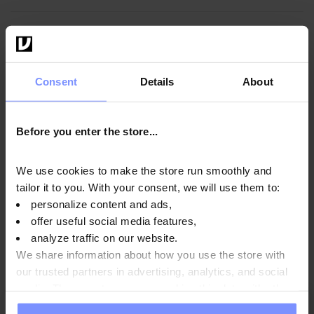
Výživové informácie
Consent
Details
About
Parametre
Before you enter the store...
Výrobca
We use cookies to make the store run smoothly and
tailor it to you. With your consent, we will use them to:
personalize content and ads,
Otázky a odpovede
offer useful social media features,
analyze traffic on our website.
We share information about how you use the store with
our trusted partners in advertising, analytics, and social
media. These partners may combine this data with other
information you have provided to them or that they have
5
100%