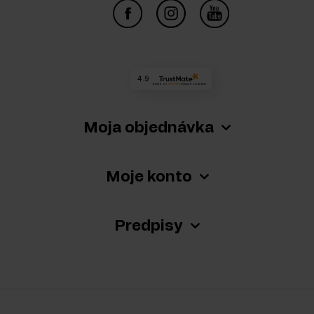
4.9
Based on
73 508
reviews
from all time
Moja objednávka
Moje konto
Predpisy