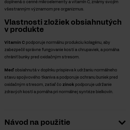
doplnená o cenné mikroelementy a vitamín C, známy svojím
všestranným významom pre organizmus.
Vlastnosti zložiek obsiahnutých
v produkte
Vitamín C
podporuje normálnu produkciu kolagénu, aby
zabezpečil správne fungovanie kostí a chrupaviek, a pomáha
chrániť bunky pred oxidačným stresom.
Meď
obsiahnutá v doplnku prispieva k udržaniu normálneho
stavu spojivového tkaniva a podporuje ochranu buniek pred
oxidačným stresom, zatiaľ čo
zinok
podporuje udržanie
zdravých kostí a pomáha pri normálnej syntéze bielkovín.
Návod na použitie