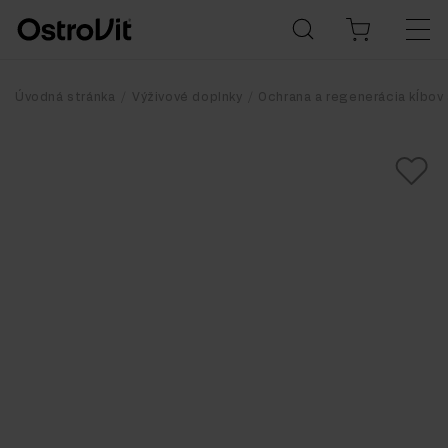
Úvodná stránka
Výživové doplnky
Ochrana a regenerácia kĺbov 