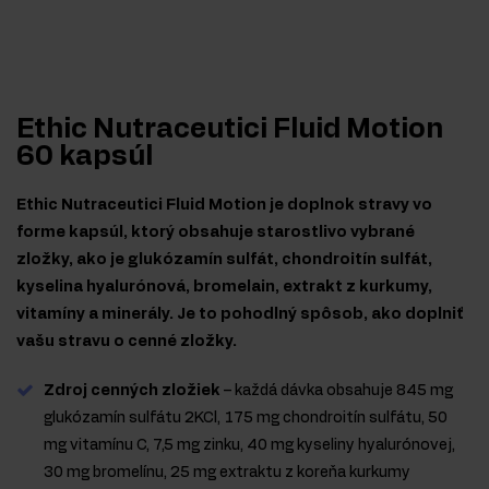
Ethic Nutraceutici Fluid Motion
60 kapsúl
Ethic Nutraceutici Fluid Motion je doplnok stravy vo
forme kapsúl, ktorý obsahuje starostlivo vybrané
zložky, ako je glukózamín sulfát, chondroitín sulfát,
kyselina hyalurónová, bromelain, extrakt z kurkumy,
vitamíny a minerály. Je to pohodlný spôsob, ako doplniť
vašu stravu o cenné zložky.
Zdroj cenných zložiek
– každá dávka obsahuje 845 mg
glukózamín sulfátu 2KCl, 175 mg chondroitín sulfátu, 50
mg vitamínu C, 7,5 mg zinku, 40 mg kyseliny hyalurónovej,
30 mg bromelínu, 25 mg extraktu z koreňa kurkumy