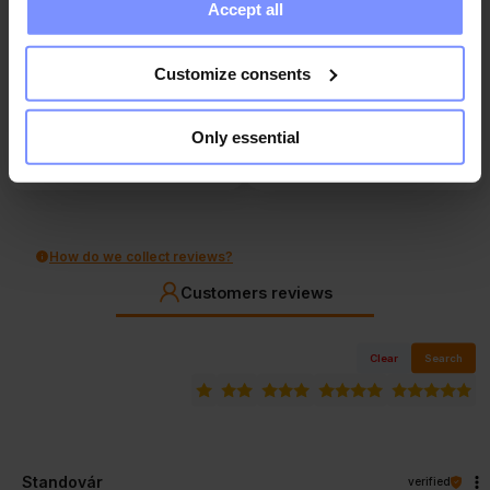
Accept all
collected when you use their services. Do you agree?
4
0%
5.0
Customize consents
3
3
customer's reviews
0%
from all time
2
collected and verified by
0%
Only essential
1
0%
How do we collect reviews?
Customers reviews
Clear
Search
Standovár
verified