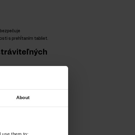
abezpečuje
sti s prehĺtaním tabliet.
stráviteľných
lekulárne chemické
ovými väzbami.
dstavuje zdroj ľahko
About
 tukov. Zároveň sa
innosť doplnkovej výživy.
rtovcov, ktorí majú
l use them to: