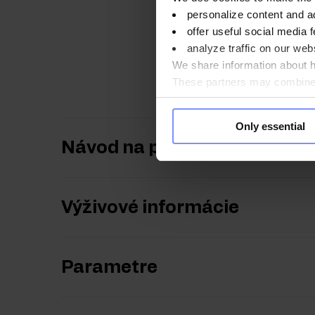
Vlastnosti z
personalize content and a
Protein
offer useful social media f
analyze traffic on our webs
Bielkovina
prítomná v d
We share information about ho
svalovej hmoty a zdravý
These partners may combine t
you use their services. Do y
Only essential
Návod na použitie
Výživové informácie
Parametre