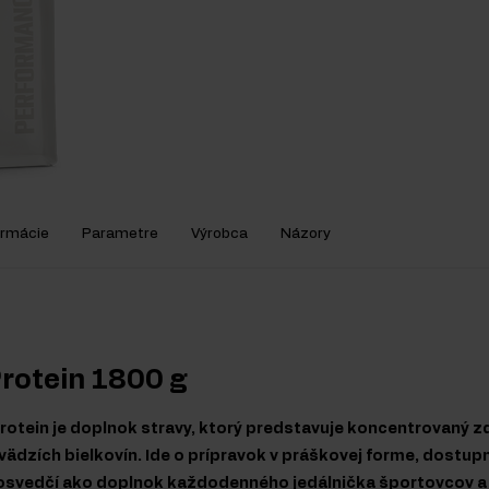
ormácie
Parametre
Výrobca
Názory
rotein 1800 g
rotein je doplnok stravy, ktorý predstavuje koncentrovaný zd
ädzích bielkovín. Ide o prípravok v práškovej forme, dostup
a osvedčí ako doplnok každodenného jedálnička športovcov a 