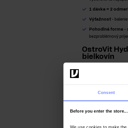
1 dávka = 2 odmer
Výťažnosť
- baleni
Pohodlná forma
- 
bezproblémový príjem
OstroVit Hyd
bielkovín
Bielkoviny sú makroživin
zlúčeniny pozostávajúc
V doplnku OstroVit Hydro
Consent
stráviteľných bielkovín
hydrolyzát hovädzích bie
Before you enter the store...
Vďaka tomu je prípravok 
zvýšenú potrebu bielkov
We use cookies to make the st