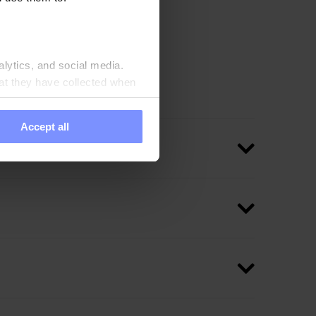
o Beef
ivina podporuje udržanie
alytics, and social media.
at they have collected when
Accept all