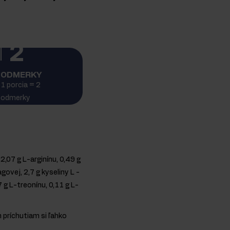
2
ODMERKY
1 porcia = 2
odmerky
2,07 g L-arginínu, 0,49 g
agovej, 2,7 g kyseliny L -
7 g L-treonínu, 0,11 g L-
 príchutiam si ľahko