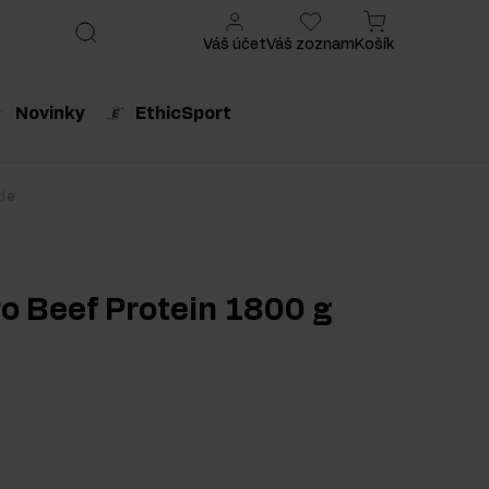
Váš účet
Váš zoznam
Košík
Novinky
EthicSport
produkt
Odporúčaný produkt
zle
o Beef Protein 1800 g