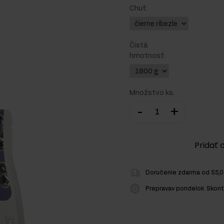
Chuť:
Čistá
hmotnosť:
ežcov
Množstvo ks.
-
+
Pridať 
Doručenie zdarma od 55,
Prepravav pondelok
Skont