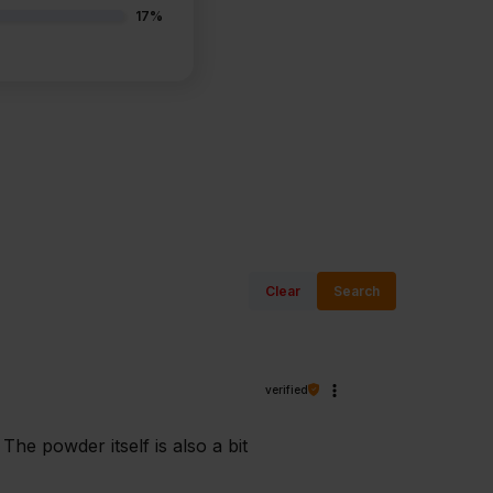
17%
Clear
Search
verified
he powder itself is also a bit