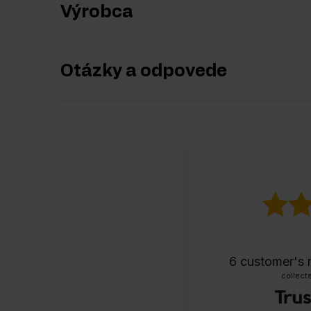
Výrobca
Otázky a odpovede
6
customer's 
collecte